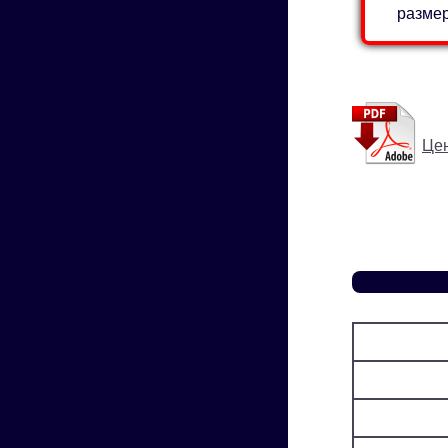
разме
Цен