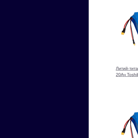
Литий-тит
20Ач Tosh