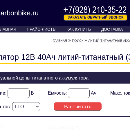
arbonbike.ru
ЗАКАЗАТЬ ОБРАТНЫЙ ЗВОНОК
ГЛАВНАЯ
ПРАЙС-ЛИСТЫ
КАК КУПИТЬ
ДОСТАВКА
»
»
ГЛАВНАЯ
ПОИСК
ЛИТИЙ-ТИТАНАТНЫЕ АКК
лятор 12В 40Ач литий-титанатный (
туальной цены титанатного аккумулятора
ие:
В
Ёмкость:
Ач
Макс. то
Рассчитать
нтов: