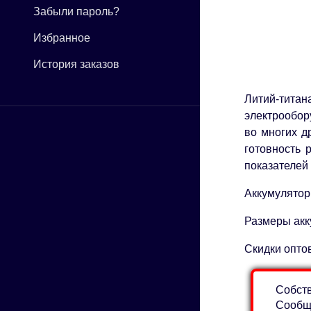
Забыли пароль?
Избранное
История заказов
Литий-титан
электрообор
во многих д
готовность 
показателей
Аккумулятор
Размеры акк
Скидки опто
Собств
Сообщи