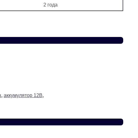
2 года
в
,
аккумулятор 12В
,