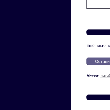
Ещё никто не
Остави
Метки:
лити