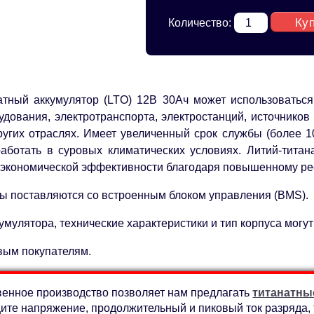
Ку
Количество:
атный аккумулятор (LTO) 12В 30Ач может использоватьс
удования, электротранспорта, электростанций, источников
ругих отраслях. Имеет увеличенный срок службы (более 10
работать в суровых климатических условиях. Литий-тит
 экономической эффективности благодаря повышенному ресу
ы поставляются со встроенным блоком управления (BMS).
умулятора, технические характеристики и тип корпуса могу
вым покупателям.
енное производство позволяет нам предлагать
титанатны
те напряжение, продолжительный и пиковый ток разряда, т