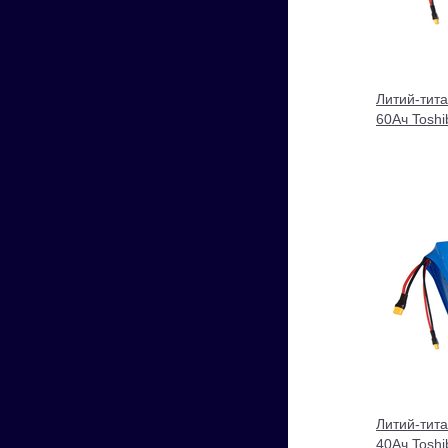
Литий-тит
60Ач Tosh
Литий-тит
40Ач Toshi