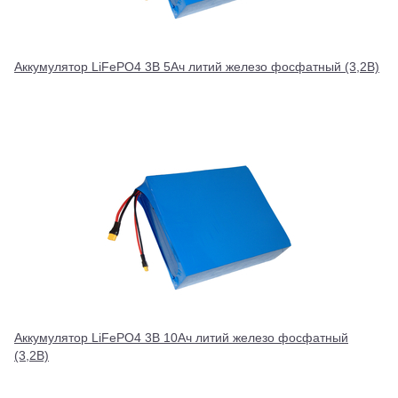
Аккумулятор LiFePO4 3В 5Ач литий железо фосфатный (3,2В)
Аккумулятор LiFePO4 3В 10Ач литий железо фосфатный
(3,2В)