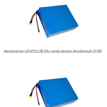
Аккумулятор LiFePO4 9В 5Ач литий железо фосфатный (9,6В)