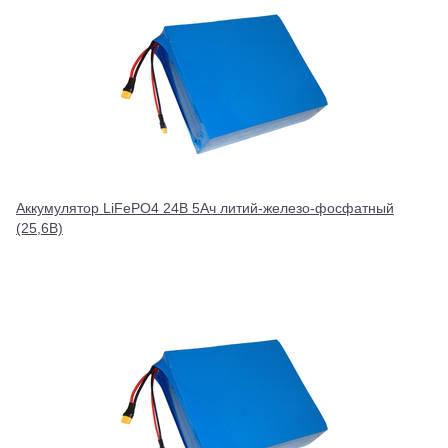
Аккумулятор LiFePO4 24В 5Ач литий-железо-фосфатный
(25,6В)