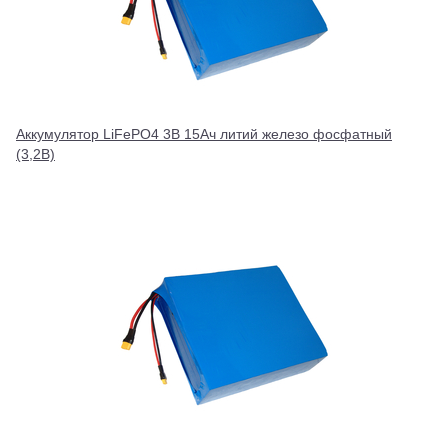
Аккумулятор LiFePO4 3В 15Ач литий железо фосфатный
(3,2В)