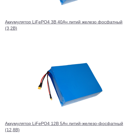
Аккумулятор LiFePO4 3В 40Ач литий железо фосфатный
(3,2В)
Аккумулятор LiFePO4 12В 5Ач литий-железо-фосфатный
(12,8В)