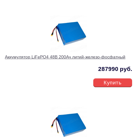
Аккумулятор LiFePO4 48В 200Ач литий-железо-фосфатный
287990 руб.
Купить