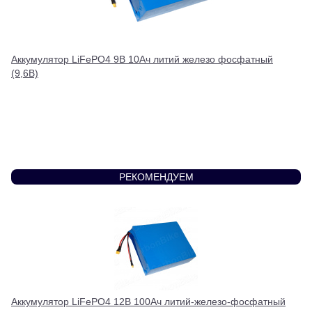
Аккумулятор LiFePO4 9В 10Ач литий железо фосфатный
(9,6В)
РЕКОМЕНДУЕМ
Аккумулятор LiFePO4 12В 100Ач литий-железо-фосфатный