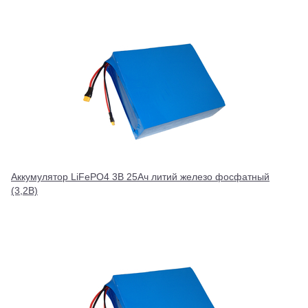
Аккумулятор LiFePO4 3В 25Ач литий железо фосфатный
(3,2В)