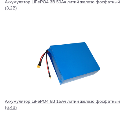
Аккумулятор LiFePO4 3В 50Ач литий железо фосфатный
(3,2В)
Аккумулятор LiFePO4 6В 15Ач литий железо фосфатный
(6,4В)