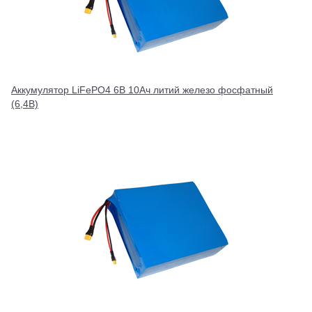
Аккумулятор LiFePO4 6В 10Ач литий железо фосфатный
(6,4В)