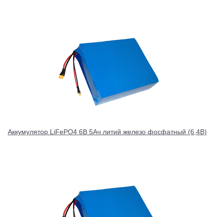
Аккумулятор LiFePO4 6В 5Ач литий железо фосфатный (6,4В)