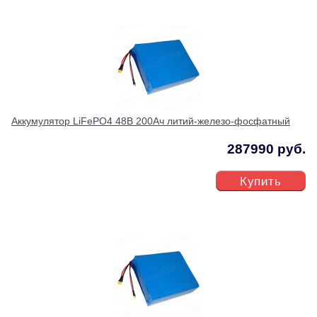
Аккумулятор LiFePO4 48В 200Ач литий-железо-фосфатный
287990 руб.
Купить