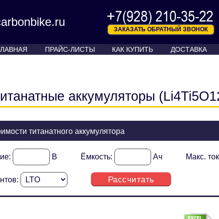
arbonbike.ru
ЗАКАЗАТЬ ОБРАТНЫЙ ЗВОНОК
ГЛАВНАЯ
ПРАЙС-ЛИСТЫ
КАК КУПИТЬ
ДОСТАВКА
итанатные аккумуляторы (Li4Ti5O12
оимости титанатного аккумулятора
ие:
В
Ёмкость:
Ач
Макс. то
Рассчитать
нтов: