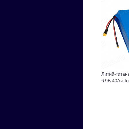
Литий-титан
6.9В 40Ач T