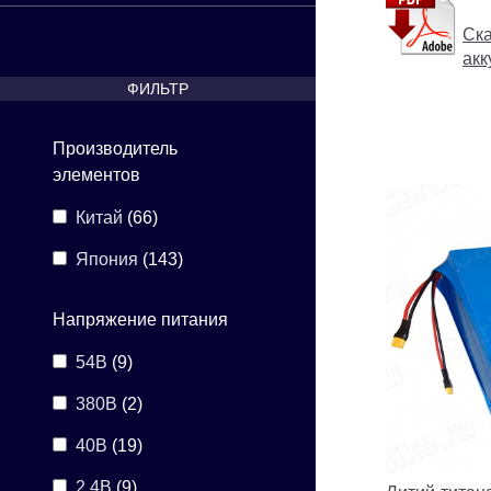
Ска
акк
ФИЛЬТР
Производитель
элементов
Китай
(66)
Япония
(143)
Напряжение питания
54В
(9)
380В
(2)
40В
(19)
2,4В
(9)