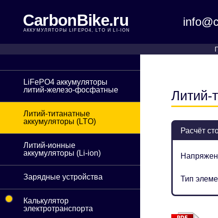
CarbonBike.ru
info@c
АККУМУЛЯТОРЫ LIFEPO4, LTO И LI-ION
LiFePO4 аккумуляторы
литий-железо-фосфатные
Литий-т
Литий-титанатные
аккумуляторы (LTO)
Расчёт ст
Литий-ионные
аккумуляторы (Li-ion)
Напряжен
Зарядные устройства
Тип элеме
•
Калькулятор
электротранспорта