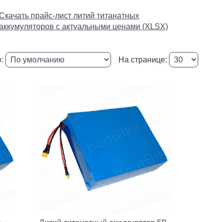
Скачать прайс-лист литий титанатных
аккумуляторов с актуальными ценами (XLSX)
о:
На странице: