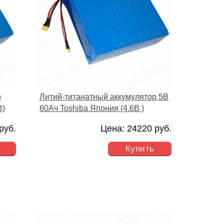
р
Литий-титанатный аккумулятор 5В
В)
60Ач Toshiba Япония (4.6В )
руб.
Цена: 24220 руб.
Купить