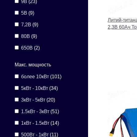
9В
(23)
5В
(9)
Литий-титан
7,2В
(9)
2,3В 60Ач T
80В
(9)
650В
(2)
Макс. мощность
более 10кВт
(101)
5кВт - 10кВт
(34)
3кВт - 5кВт
(20)
1.5кВт - 3кВт
(51)
1кВт - 1.5кВт
(14)
500Вт - 1кВт
(11)