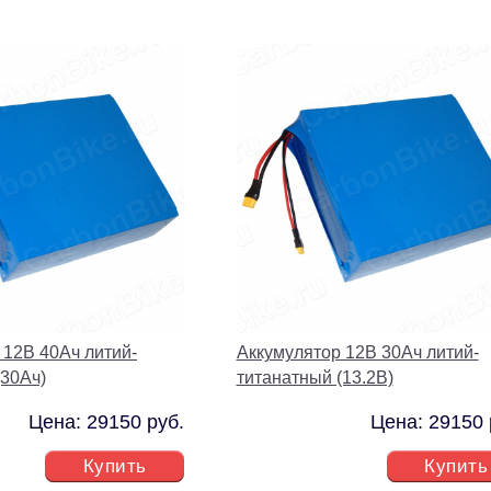
 12В 40Ач литий-
Аккумулятор 12В 30Ач литий-
(30Ач)
титанатный (13.2В)
Цена: 29150 руб.
Цена: 29150 
Купить
Купить