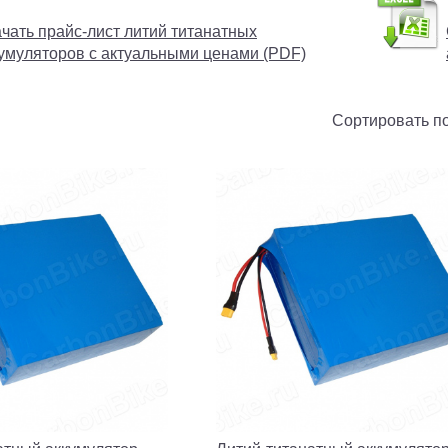
чать прайс-лист литий титанатных
умуляторов с актуальными ценами (PDF)
Сортировать п