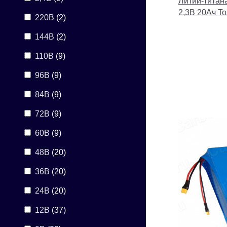
Литий-титан
2,3В 20Ач T
220В
(2)
144В
(2)
110В
(9)
96В
(9)
84В
(9)
72В
(9)
60В
(9)
48В
(20)
36В
(20)
24В
(20)
12В
(37)