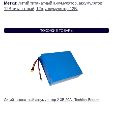
Метки:
литий титанатный аккумулятор
,
аккумулятор
12В титанатный
,
12в
,
аккумулятор 12В
,
ПОХОЖИЕ ТОВАРЫ
Литий-титанатный аккумулятор 2,3В 20Ач Toshiba Япония