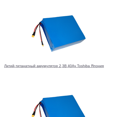
Литий-титанатный аккумулятор 2,3В 40Ач Toshiba Япония