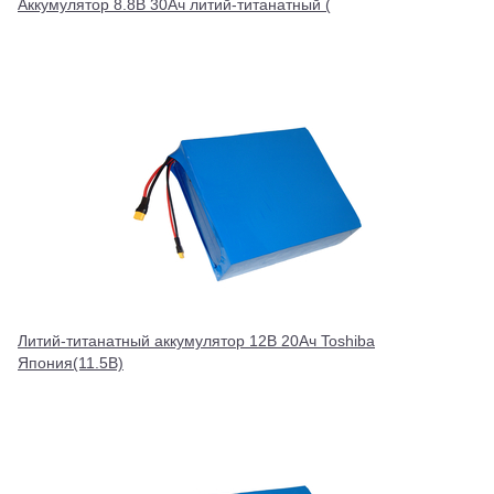
Аккумулятор 8.8В 30Ач литий-титанатный (
Литий-титанатный аккумулятор 12В 20Ач Toshiba
Япония(11.5В)