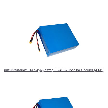
Литий-титанатный аккумулятор 5В 40Ач Toshiba Япония (4.6В)