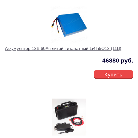
Аккумулятор 12В 60Ач литий-титанатный Li4Ti5O12 (11В)
46880 руб.
Купить