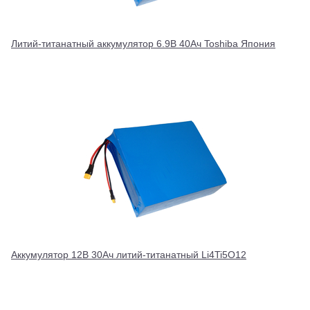
Литий-титанатный аккумулятор 6.9В 40Ач Toshiba Япония
Аккумулятор 12В 30Ач литий-титанатный Li4Ti5O12