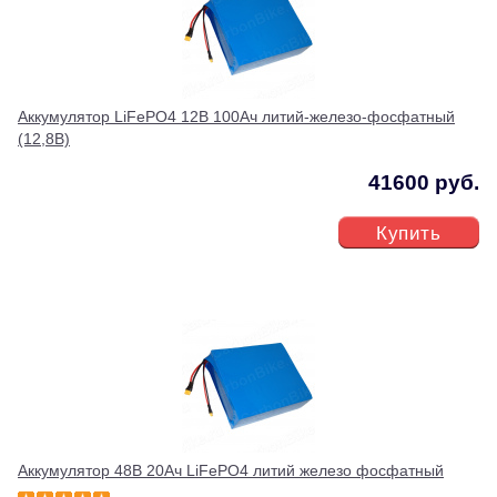
Аккумулятор LiFePO4 12В 100Ач литий-железо-фосфатный
(12,8В)
41600 руб.
Купить
Аккумулятор 48В 20Ач LiFePO4 литий железо фосфатный