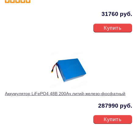
31760 руб.
Купить
Аккумулятор LiFePO4 48В 200Ач литий-железо-фосфатный
287990 руб.
Купить