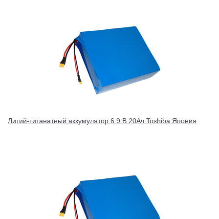
Литий-титанатный аккумулятор 6.9 В 20Ач Toshiba Япония