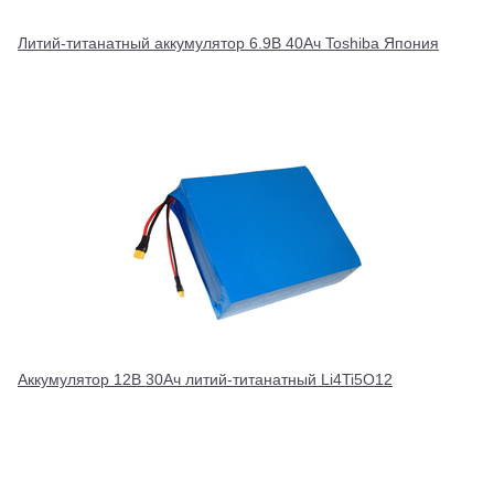
Литий-титанатный аккумулятор 6.9В 40Ач Toshiba Япония
Аккумулятор 12В 30Ач литий-титанатный Li4Ti5O12