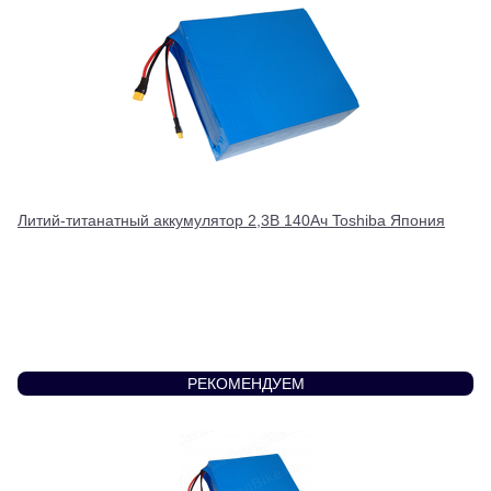
Литий-титанатный аккумулятор 2,3В 140Ач Toshiba Япония
РЕКОМЕНДУЕМ