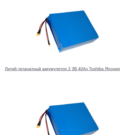
Литий-титанатный аккумулятор 2,3В 40Ач Toshiba Япония