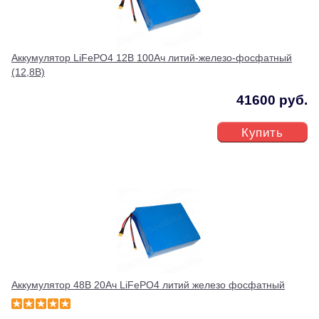
Аккумулятор LiFePO4 12В 100Ач литий-железо-фосфатный
(12,8В)
41600 руб.
Купить
Аккумулятор 48В 20Ач LiFePO4 литий железо фосфатный