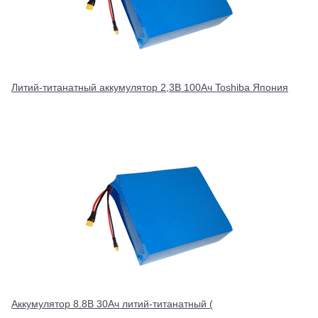
Литий-титанатный аккумулятор 2,3В 100Ач Toshiba Япония
Аккумулятор 8.8В 30Ач литий-титанатный (