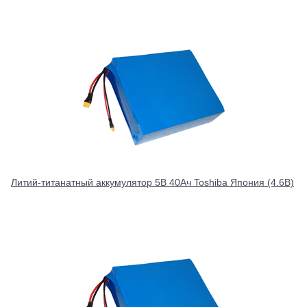
Литий-титанатный аккумулятор 5В 40Ач Toshiba Япония (4.6В)