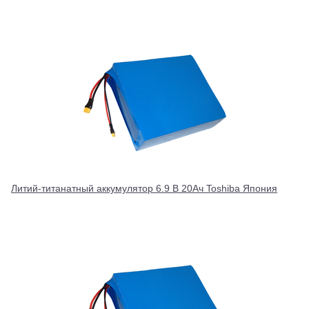
Литий-титанатный аккумулятор 6.9 В 20Ач Toshiba Япония