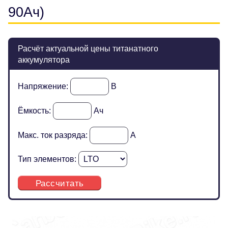
90Ач)
Расчёт актуальной цены титанатного
аккумулятора
Напряжение:
В
Ёмкость:
Ач
Макс. ток разряда:
А
Тип элементов:
Рассчитать