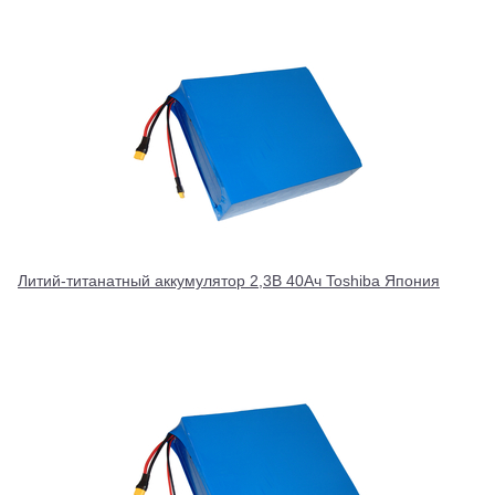
Литий-титанатный аккумулятор 2,3В 40Ач Toshiba Япония