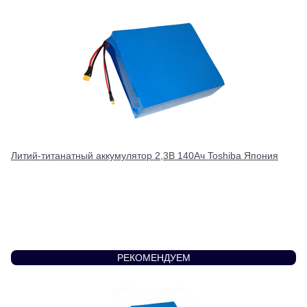
Литий-титанатный аккумулятор 2,3В 140Ач Toshiba Япония
РЕКОМЕНДУЕМ