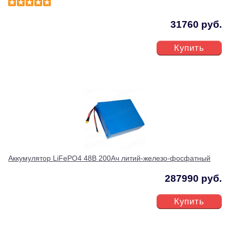
31760 руб.
Купить
Аккумулятор LiFePO4 48В 200Ач литий-железо-фосфатный
287990 руб.
Купить