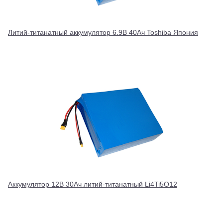
Литий-титанатный аккумулятор 6.9В 40Ач Toshiba Япония
Аккумулятор 12В 30Ач литий-титанатный Li4Ti5O12