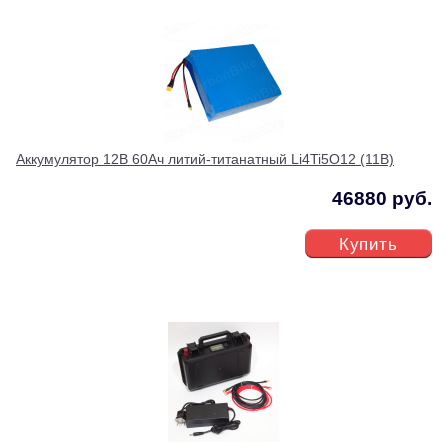
Аккумулятор 12В 60Ач литий-титанатный Li4Ti5O12 (11В)
46880 руб.
Купить