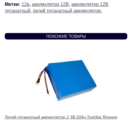
Метки:
12в
,
аккумулятор 12В
,
аккумулятор 12В
титанатный
,
литий титанатный аккумулятор
,
ПОХОЖИЕ ТОВАРЫ
Литий-титанатный аккумулятор 2,3В 20Ач Toshiba Япония