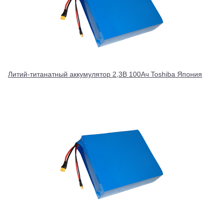
Литий-титанатный аккумулятор 2,3В 100Ач Toshiba Япония