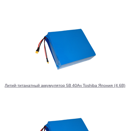
Литий-титанатный аккумулятор 5В 40Ач Toshiba Япония (4.6В)