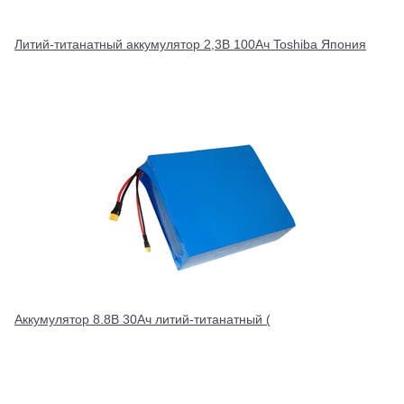
Литий-титанатный аккумулятор 2,3В 100Ач Toshiba Япония
Аккумулятор 8.8В 30Ач литий-титанатный (