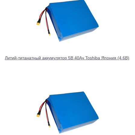
Литий-титанатный аккумулятор 5В 40Ач Toshiba Япония (4.6В)