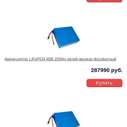
Аккумулятор LiFePO4 48В 200Ач литий-железо-фосфатный
287990 руб.
Купить