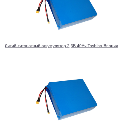
Литий-титанатный аккумулятор 2,3В 40Ач Toshiba Япония