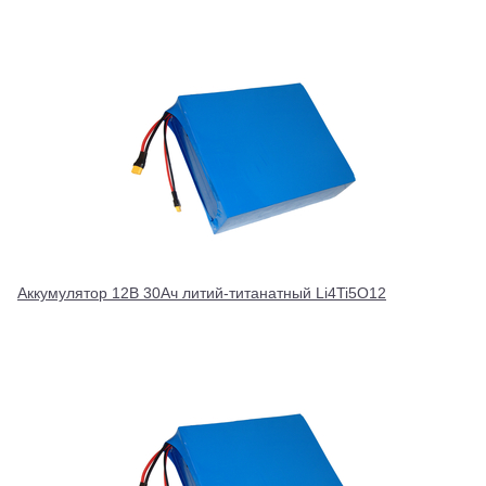
Аккумулятор 12В 30Ач литий-титанатный Li4Ti5O12