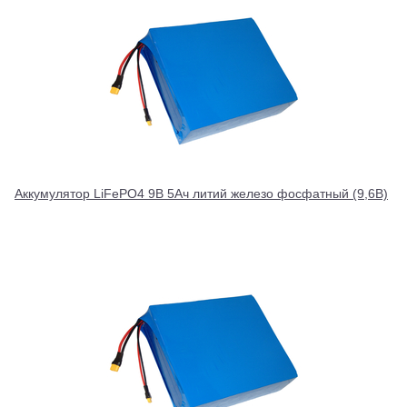
Аккумулятор LiFePO4 9В 5Ач литий железо фосфатный (9,6В)