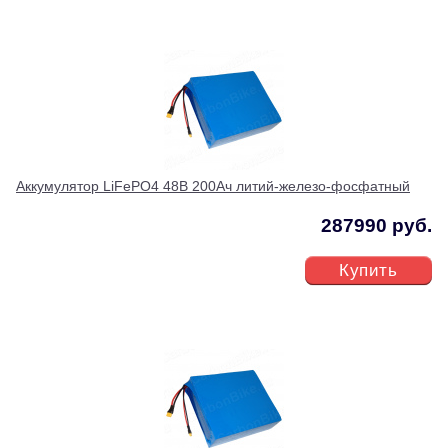
Аккумулятор LiFePO4 48В 200Ач литий-железо-фосфатный
287990 руб.
Купить