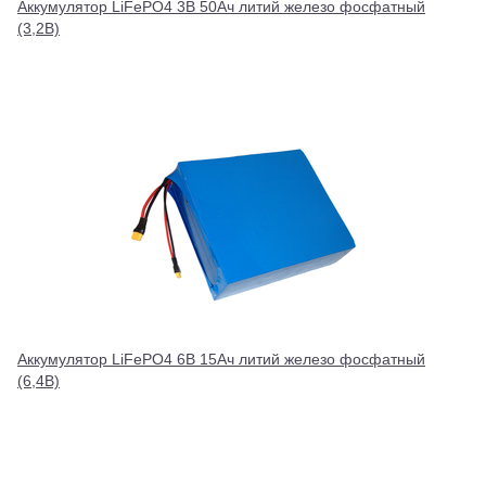
Аккумулятор LiFePO4 3В 50Ач литий железо фосфатный
(3,2В)
Аккумулятор LiFePO4 6В 15Ач литий железо фосфатный
(6,4В)