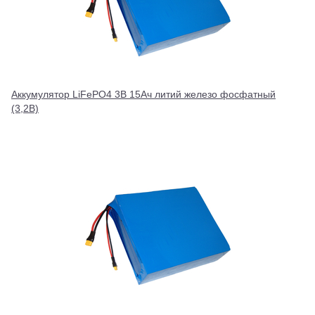
Аккумулятор LiFePO4 3В 15Ач литий железо фосфатный
(3,2В)