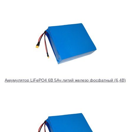
Аккумулятор LiFePO4 6В 5Ач литий железо фосфатный (6,4В)