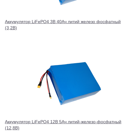
Аккумулятор LiFePO4 3В 40Ач литий железо фосфатный
(3,2В)
Аккумулятор LiFePO4 12В 5Ач литий-железо-фосфатный
(12,8В)