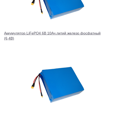
Аккумулятор LiFePO4 6В 10Ач литий железо фосфатный
(6,4В)