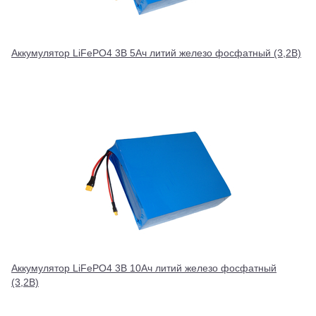
Аккумулятор LiFePO4 3В 5Ач литий железо фосфатный (3,2В)
Аккумулятор LiFePO4 3В 10Ач литий железо фосфатный
(3,2В)