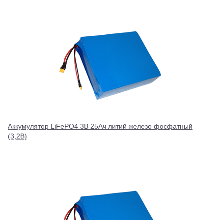
Аккумулятор LiFePO4 3В 25Ач литий железо фосфатный
(3,2В)