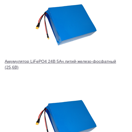
Аккумулятор LiFePO4 24В 5Ач литий-железо-фосфатный
(25,6В)