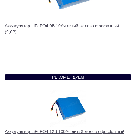
Аккумулятор LiFePO4 9В 10Ач литий железо фосфатный
(9,6В)
РЕКОМЕНДУЕМ
Аккумулятор LiFePO4 12В 100Ач литий-железо-фосфатный