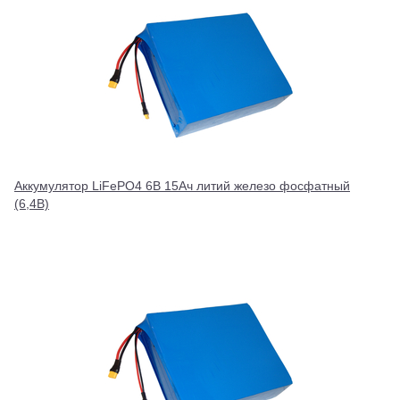
Аккумулятор LiFePO4 6В 15Ач литий железо фосфатный
(6,4В)