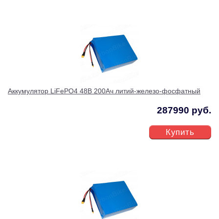
Аккумулятор LiFePO4 48В 200Ач литий-железо-фосфатный
287990 руб.
Купить