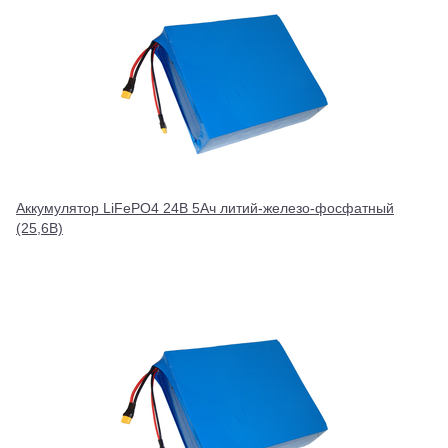
Аккумулятор LiFePO4 24В 5Ач литий-железо-фосфатный
(25,6В)