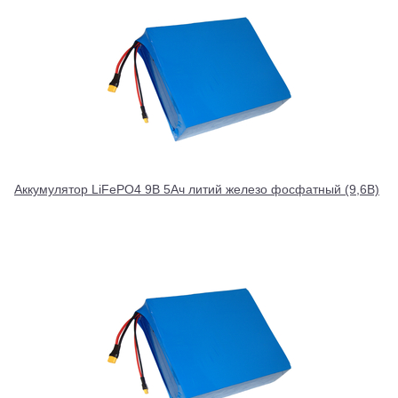
Аккумулятор LiFePO4 9В 5Ач литий железо фосфатный (9,6В)