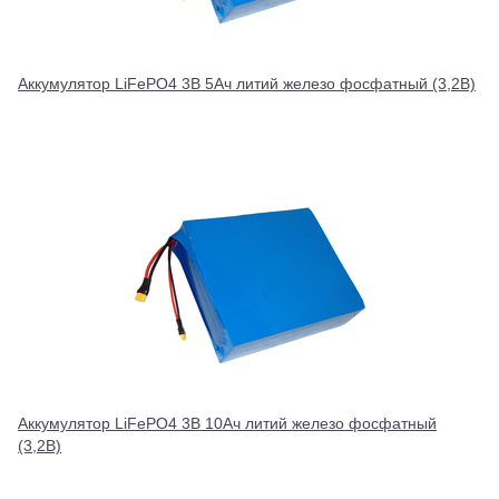
Аккумулятор LiFePO4 3В 5Ач литий железо фосфатный (3,2В)
Аккумулятор LiFePO4 3В 10Ач литий железо фосфатный
(3,2В)