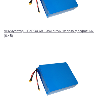
Аккумулятор LiFePO4 6В 10Ач литий железо фосфатный
(6,4В)