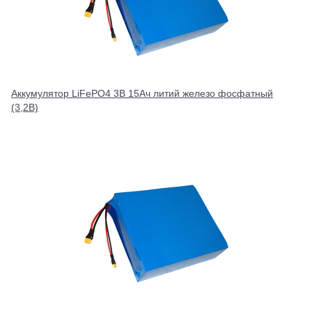
Аккумулятор LiFePO4 3В 15Ач литий железо фосфатный
(3,2В)