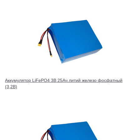
Аккумулятор LiFePO4 3В 25Ач литий железо фосфатный
(3,2В)