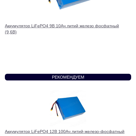
Аккумулятор LiFePO4 9В 10Ач литий железо фосфатный
(9,6В)
РЕКОМЕНДУЕМ
Аккумулятор LiFePO4 12В 100Ач литий-железо-фосфатный