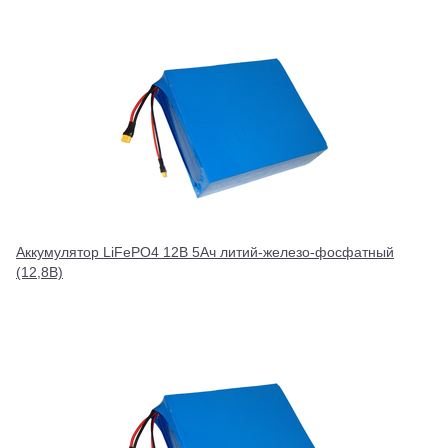
Аккумулятор LiFePO4 12В 5Ач литий-железо-фосфатный
(12,8В)