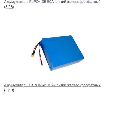
Аккумулятор LiFePO4 3В 50Ач литий железо фосфатный
(3,2В)
Аккумулятор LiFePO4 6В 15Ач литий железо фосфатный
(6,4В)