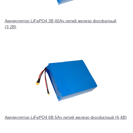
Аккумулятор LiFePO4 3В 40Ач литий железо фосфатный
(3,2В)
Аккумулятор LiFePO4 6В 5Ач литий железо фосфатный (6,4В)