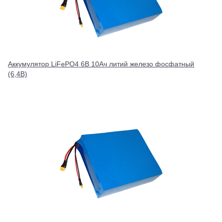
Аккумулятор LiFePO4 6В 10Ач литий железо фосфатный
(6,4В)