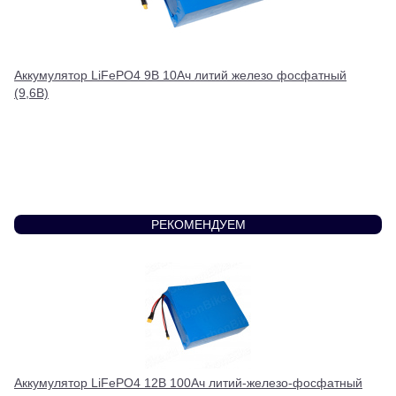
Аккумулятор LiFePO4 9В 10Ач литий железо фосфатный
(9,6В)
РЕКОМЕНДУЕМ
Аккумулятор LiFePO4 12В 100Ач литий-железо-фосфатный