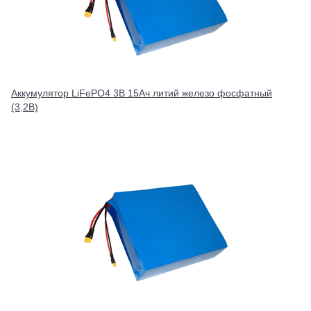
Аккумулятор LiFePO4 3В 15Ач литий железо фосфатный
(3,2В)