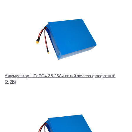
Аккумулятор LiFePO4 3В 25Ач литий железо фосфатный
(3,2В)