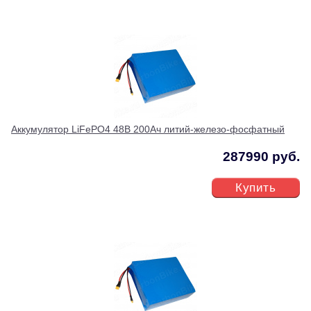
Аккумулятор LiFePO4 48В 200Ач литий-железо-фосфатный
287990 руб.
Купить