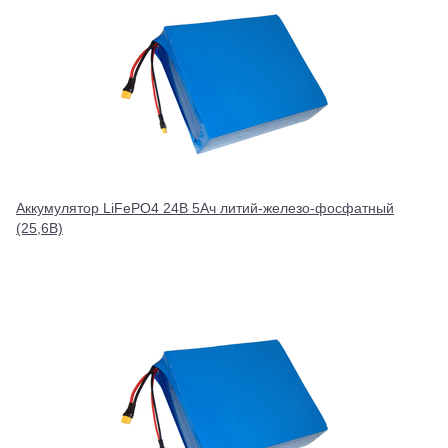
Аккумулятор LiFePO4 24В 5Ач литий-железо-фосфатный
(25,6В)