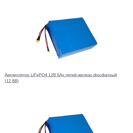
Аккумулятор LiFePO4 12В 5Ач литий-железо-фосфатный
(12,8В)