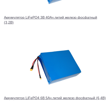
Аккумулятор LiFePO4 3В 40Ач литий железо фосфатный
(3,2В)
Аккумулятор LiFePO4 6В 5Ач литий железо фосфатный (6,4В)