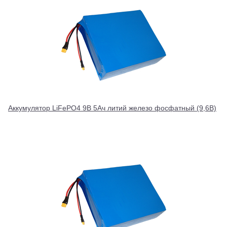
Аккумулятор LiFePO4 9В 5Ач литий железо фосфатный (9,6В)