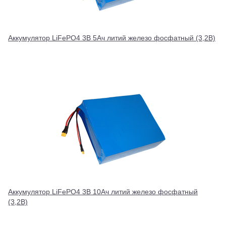
Аккумулятор LiFePO4 3В 5Ач литий железо фосфатный (3,2В)
Аккумулятор LiFePO4 3В 10Ач литий железо фосфатный
(3,2В)