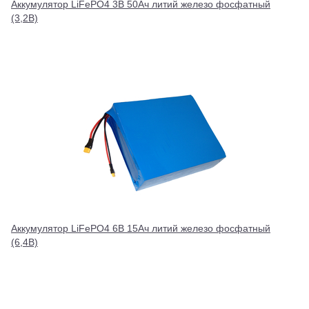
Аккумулятор LiFePO4 3В 50Ач литий железо фосфатный
(3,2В)
Аккумулятор LiFePO4 6В 15Ач литий железо фосфатный
(6,4В)