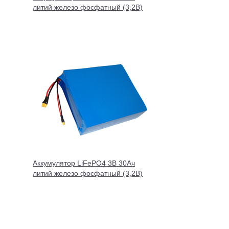
литий железо фосфатный (3,2В)
Аккумулятор LiFePO4 3В 30Ач
литий железо фосфатный (3,2В)