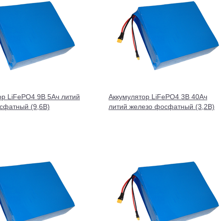
ор LiFePO4 9В 5Ач литий
Аккумулятор LiFePO4 3В 40Ач
сфатный (9,6В)
литий железо фосфатный (3,2В)