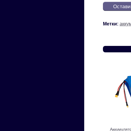
Остави
Метки:
акку
Аккумулят