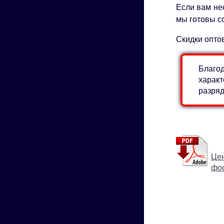
Если вам нео
мы готовы с
Скидки опто
Благод
характ
разряд
Цен
фо