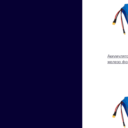
Аккумулят
железо фо