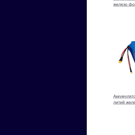
железо фо
Аккумулят
литий жел