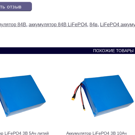
ть отзыв
мулятор 84В
,
аккумулятор 84В LiFePO4
,
84в
,
LiFePO4 аккум
ПОХОЖИЕ ТОВАРЫ
ор LiFePO4 3В 5Ач литий
Аккумулятор LiFePO4 3В 10Ач