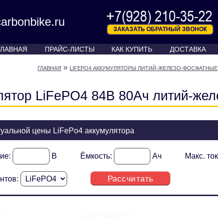
arbonbike.ru
ЗАКАЗАТЬ ОБРАТНЫЙ ЗВОНОК
ГЛАВНАЯ
ПРАЙС-ЛИСТЫ
КАК КУПИТЬ
ДОСТАВКА
»
ГЛАВНАЯ
LIFEPO4 АККУМУЛЯТОРЫ ЛИТИЙ-ЖЕЛЕЗО-ФОСФАТНЫЕ
лятор LiFePO4 84В 80Ач литий-жел
туальной цены LiFePo4 аккумулятора
ие:
В
Ёмкость:
Ач
Макс. то
Рассчитать
нтов: