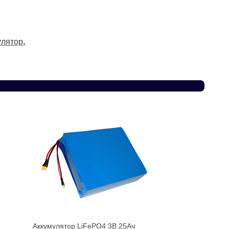
улятор
,
Аккумулятор LiFePO4 3В 25Ач