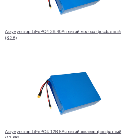
Аккумулятор LiFePO4 3В 40Ач литий железо фосфатный
(3,2В)
Аккумулятор LiFePO4 12В 5Ач литий-железо-фосфатный
(12,8В)