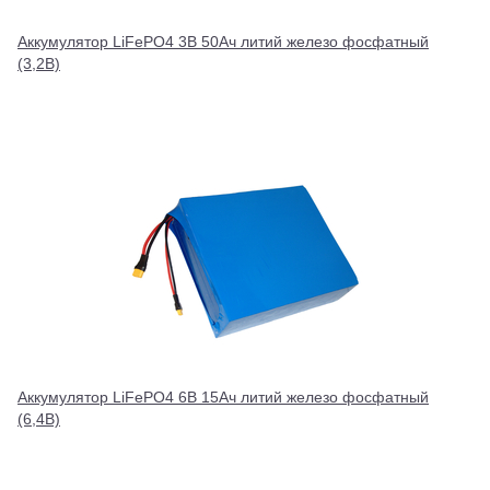
Аккумулятор LiFePO4 3В 50Ач литий железо фосфатный
(3,2В)
Аккумулятор LiFePO4 6В 15Ач литий железо фосфатный
(6,4В)