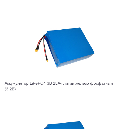
Аккумулятор LiFePO4 3В 25Ач литий железо фосфатный
(3,2В)