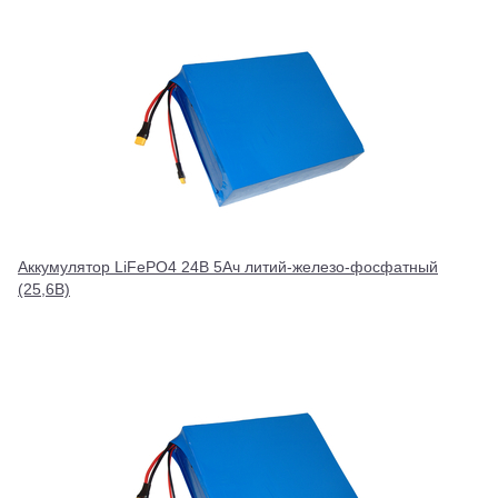
Аккумулятор LiFePO4 24В 5Ач литий-железо-фосфатный
(25,6В)