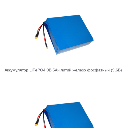
Аккумулятор LiFePO4 9В 5Ач литий железо фосфатный (9,6В)