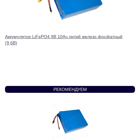
Аккумулятор LiFePO4 9В 10Ач литий железо фосфатный
(9,6В)
РЕКОМЕНДУЕМ