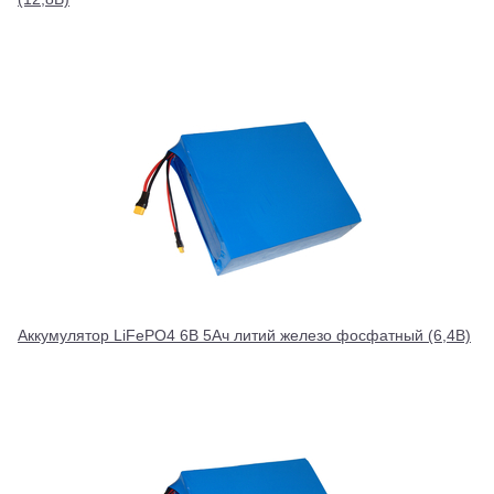
Аккумулятор LiFePO4 6В 5Ач литий железо фосфатный (6,4В)