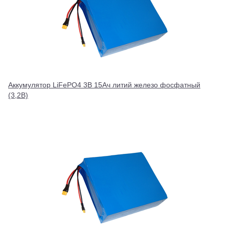
Аккумулятор LiFePO4 3В 15Ач литий железо фосфатный
(3,2В)