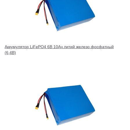
Аккумулятор LiFePO4 6В 10Ач литий железо фосфатный
(6,4В)