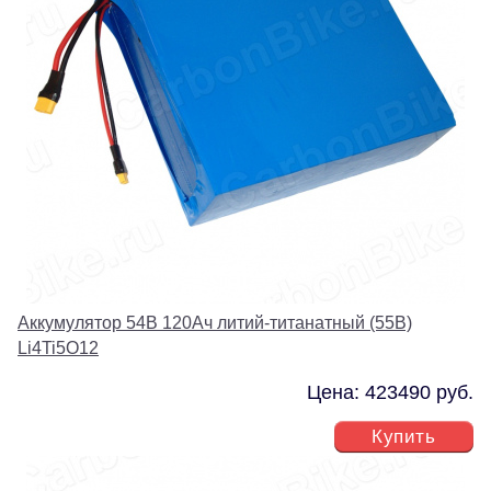
Аккумулятор 54В 120Ач литий-титанатный (55В)
Li4Ti5O12
Цена: 423490 руб.
Купить