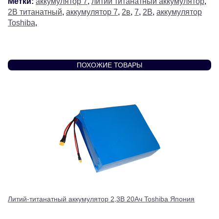
Метки:
аккумулятор 7
,
литий титанатный аккумулятор
,
2В титанатный
,
аккумулятор 7
,
2в
,
7
,
2В
,
аккумулятор
Toshiba
,
ПОХОЖИЕ ТОВАРЫ
Литий-титанатный аккумулятор 2,3В 20Ач Toshiba Япония