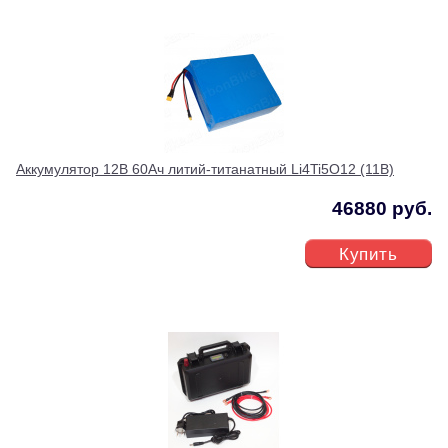
Аккумулятор 12В 60Ач литий-титанатный Li4Ti5O12 (11В)
46880 руб.
Купить