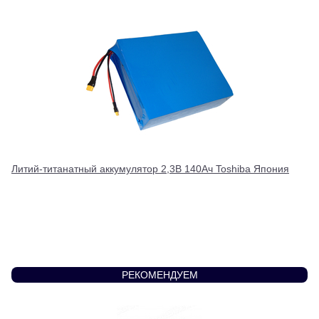
Литий-титанатный аккумулятор 2,3В 140Ач Toshiba Япония
РЕКОМЕНДУЕМ