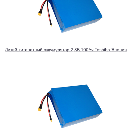
Литий-титанатный аккумулятор 2,3В 100Ач Toshiba Япония