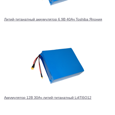
Литий-титанатный аккумулятор 6.9В 40Ач Toshiba Япония
Аккумулятор 12В 30Ач литий-титанатный Li4Ti5O12