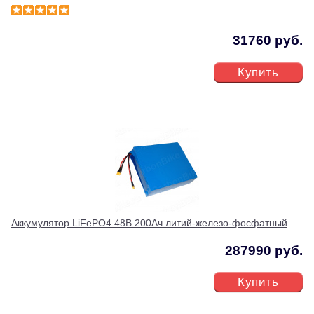
31760 руб.
Купить
Аккумулятор LiFePO4 48В 200Ач литий-железо-фосфатный
287990 руб.
Купить