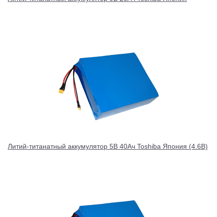
Литий-титанатный аккумулятор 5В 40Ач Toshiba Япония (4.6В)