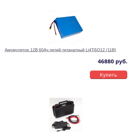
Аккумулятор 12В 60Ач литий-титанатный Li4Ti5O12 (11В)
46880 руб.
Купить