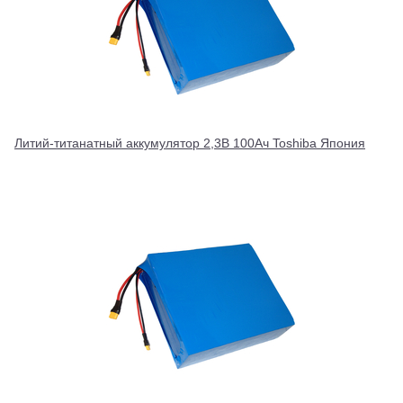
Литий-титанатный аккумулятор 2,3В 100Ач Toshiba Япония