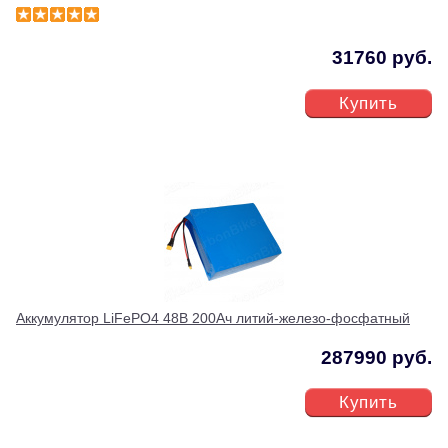
31760 руб.
Купить
Аккумулятор LiFePO4 48В 200Ач литий-железо-фосфатный
287990 руб.
Купить