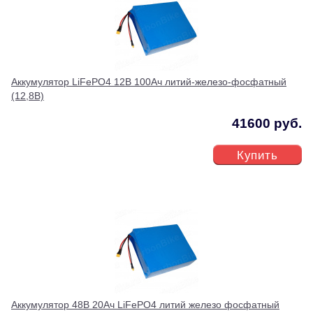
Аккумулятор LiFePO4 12В 100Ач литий-железо-фосфатный
(12,8В)
41600 руб.
Купить
Аккумулятор 48В 20Ач LiFePO4 литий железо фосфатный