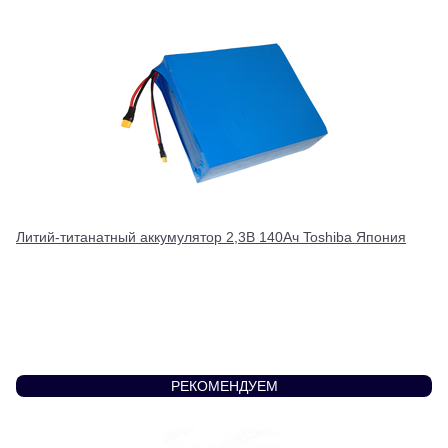
Литий-титанатный аккумулятор 2,3В 140Ач Toshiba Япония
РЕКОМЕНДУЕМ