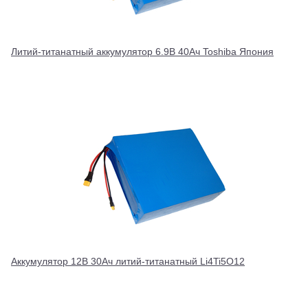
Литий-титанатный аккумулятор 6.9В 40Ач Toshiba Япония
Аккумулятор 12В 30Ач литий-титанатный Li4Ti5O12