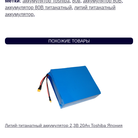
Метки:
аккумулятор Toshiba
,
80в
,
аккумулятор 80В
,
аккумулятор 80В титанатный
,
литий титанатный
аккумулятор
,
ПОХОЖИЕ ТОВАРЫ
Литий-титанатный аккумулятор 2,3В 20Ач Toshiba Япония