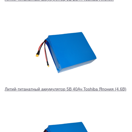
Литий-титанатный аккумулятор 5В 40Ач Toshiba Япония (4.6В)