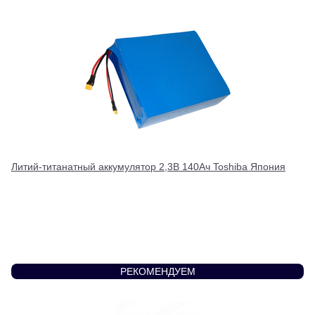
Литий-титанатный аккумулятор 2,3В 140Ач Toshiba Япония
РЕКОМЕНДУЕМ