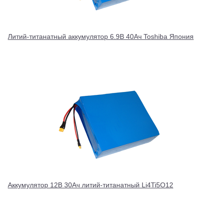
Литий-титанатный аккумулятор 6.9В 40Ач Toshiba Япония
Аккумулятор 12В 30Ач литий-титанатный Li4Ti5O12