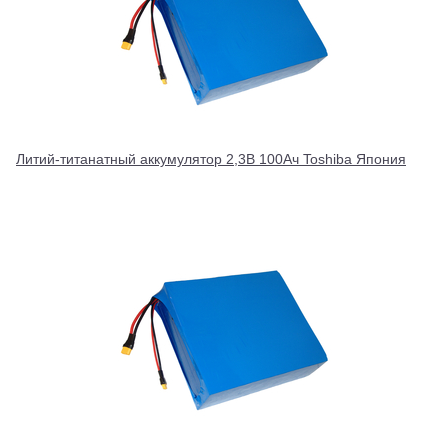
Литий-титанатный аккумулятор 2,3В 100Ач Toshiba Япония