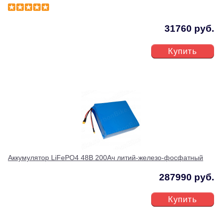
31760 руб.
Купить
Аккумулятор LiFePO4 48В 200Ач литий-железо-фосфатный
287990 руб.
Купить