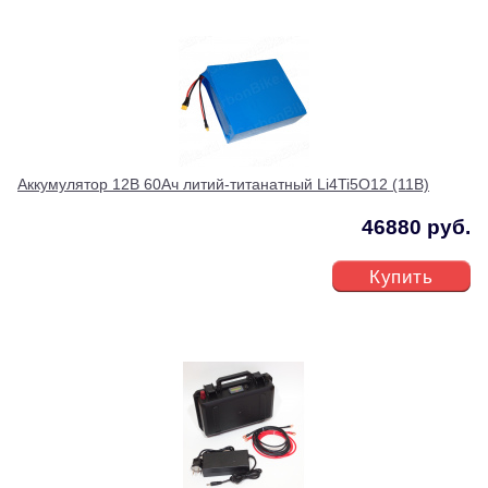
Аккумулятор 12В 60Ач литий-титанатный Li4Ti5O12 (11В)
46880 руб.
Купить