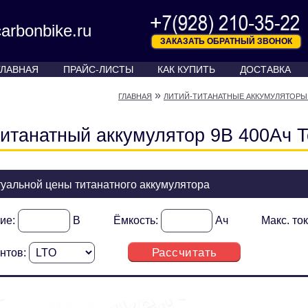
arbonbike.ru
ЗАКАЗАТЬ ОБРАТНЫЙ ЗВОНОК
ГЛАВНАЯ
ПРАЙС-ЛИСТЫ
КАК КУПИТЬ
ДОСТАВКА
»
ГЛАВНАЯ
ЛИТИЙ-ТИТАНАТНЫЕ АККУМУЛЯТОРЫ 
титанатный аккумулятор 9В 400Ач T
туальной цены титанатного аккумулятора
ие:
В
Ёмкость:
Ач
Макс. то
Рассчитать
нтов: