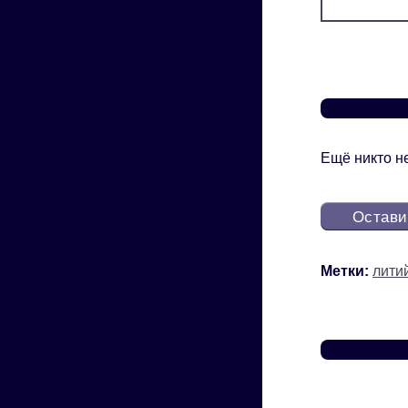
Ещё никто не
Остави
Метки:
лити