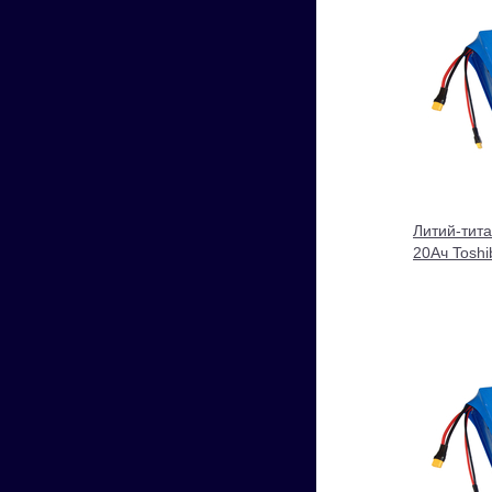
Литий-тит
20Ач Tosh