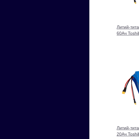
Литий-тит
60Ач Tosh
Литий-тит
20Ач Tosh