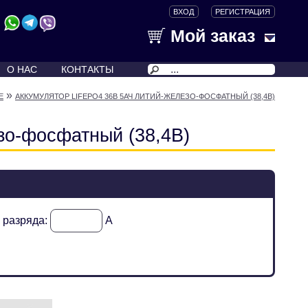
ВХОД
РЕГИСТРАЦИЯ
Мой заказ
О НАС
КОНТАКТЫ
»
Е
АККУМУЛЯТОР LIFEPO4 36В 5АЧ ЛИТИЙ-ЖЕЛЕЗО-ФОСФАТНЫЙ (38,4В)
зо-фосфатный (38,4В)
к разряда:
А