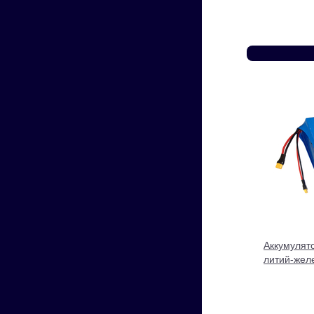
Аккумулят
литий-жел