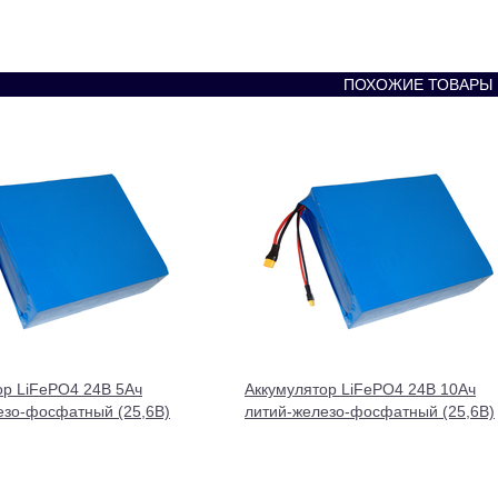
ПОХОЖИЕ ТОВАРЫ
ор LiFePO4 24В 5Ач
Аккумулятор LiFePO4 24В 10Ач
езо-фосфатный (25,6В)
литий-железо-фосфатный (25,6В)