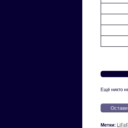
Ещё никто не
Остави
Метки:
LiFe