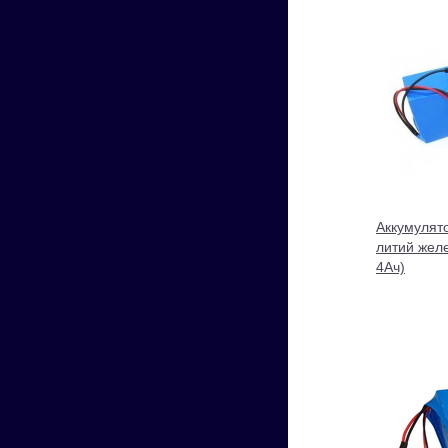
Аккумулят
литий жел
4Ач)