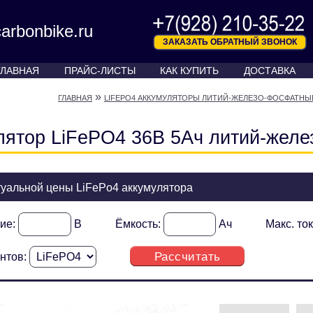
arbonbike.ru
ЗАКАЗАТЬ ОБРАТНЫЙ ЗВОНОК
ГЛАВНАЯ
ПРАЙС-ЛИСТЫ
КАК КУПИТЬ
ДОСТАВКА
»
ГЛАВНАЯ
LIFEPO4 АККУМУЛЯТОРЫ ЛИТИЙ-ЖЕЛЕЗО-ФОСФАТНЫ
лятор LiFePO4 36В 5Ач литий-желе
туальной цены LiFePo4 аккумулятора
ие:
В
Ёмкость:
Ач
Макс. то
Рассчитать
нтов: