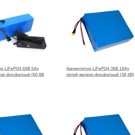
ор LiFePO4 60В 5Ач
Аккумулятор LiFePO4 36В 10Ач
езо фосфатный (60,8В
литий-железо-фосфатный (38,4В)