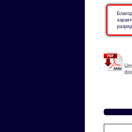
Благод
характ
разряд
Цен
фо