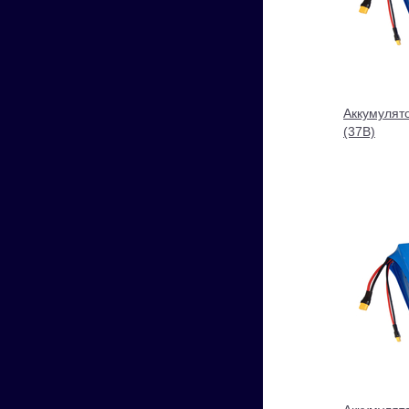
Аккумулят
(37В)