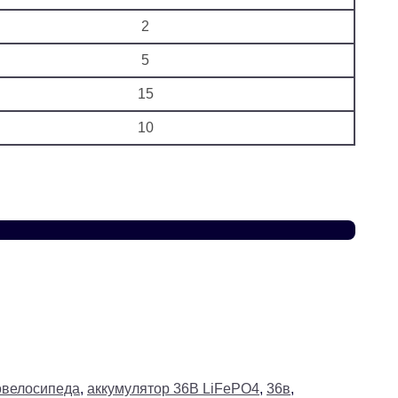
2
5
15
10
овелосипеда
,
аккумулятор 36В LiFePO4
,
36в
,