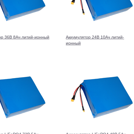
ор 36В 8Ач литий-ионный
Аккумулятор 24В 10Ач литий-
ионный