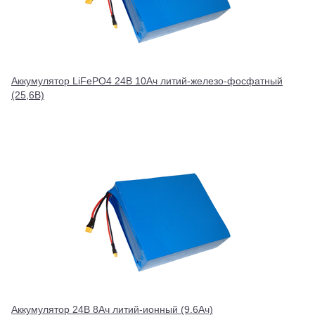
Аккумулятор LiFePO4 24В 10Ач литий-железо-фосфатный
(25,6В)
Аккумулятор 24В 8Ач литий-ионный (9.6Ач)