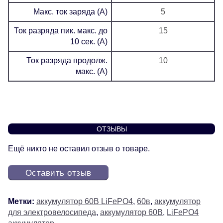
Макс. ток заряда (А)
5
Ток разряда пик. макс. до
15
10 сек. (А)
Ток разряда продолж.
10
макс. (А)
ОТЗЫВЫ
Ещё никто не оставил отзыв о товаре.
Оставить отзыв
Метки:
аккумулятор 60В LiFePO4
,
60в
,
аккумулятор
для электровелосипеда
,
аккумулятор 60В
,
LiFePO4