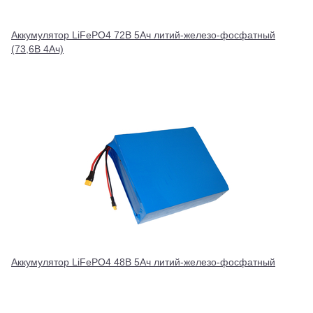
Аккумулятор LiFePO4 72В 5Ач литий-железо-фосфатный
(73,6В 4Ач)
Аккумулятор LiFePO4 48В 5Ач литий-железо-фосфатный