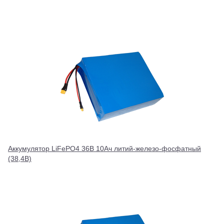
Аккумулятор LiFePO4 36В 10Ач литий-железо-фосфатный
(38,4В)