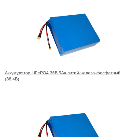
Аккумулятор LiFePO4 36В 5Ач литий-железо-фосфатный
(38,4В)