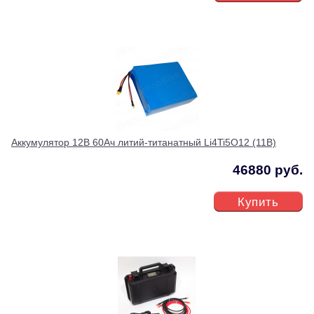
Аккумулятор 12В 60Ач литий-титанатный Li4Ti5O12 (11В)
46880 руб.
Купить