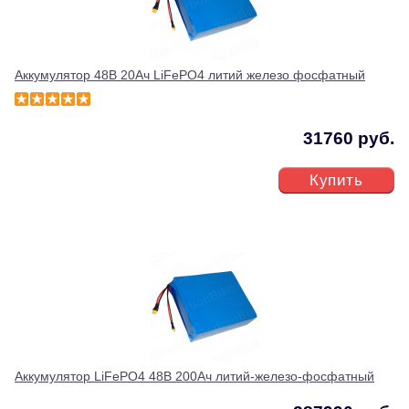
Аккумулятор 48В 20Ач LiFePO4 литий железо фосфатный
31760 руб.
Купить
Аккумулятор LiFePO4 48В 200Ач литий-железо-фосфатный