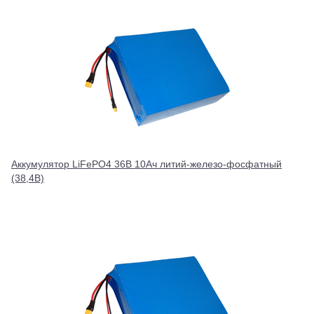
Аккумулятор LiFePO4 36В 10Ач литий-железо-фосфатный
(38,4В)