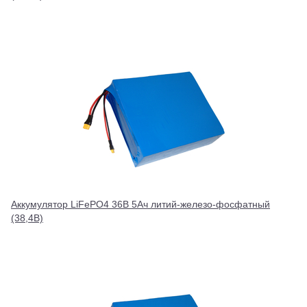
Аккумулятор LiFePO4 36В 5Ач литий-железо-фосфатный
(38,4В)