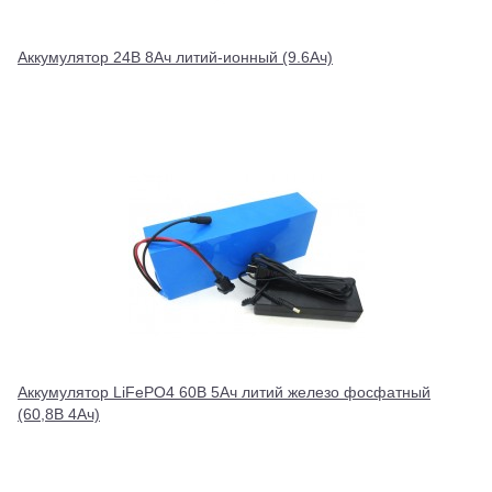
Аккумулятор 24В 8Ач литий-ионный (9.6Ач)
Аккумулятор LiFePO4 60В 5Ач литий железо фосфатный
(60,8В 4Ач)