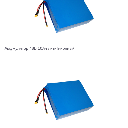
Аккумулятор 48В 10Ач литий-ионный