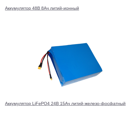
Аккумулятор 48В 8Ач литий-ионный
Аккумулятор LiFePO4 24В 15Ач литий-железо-фосфатный