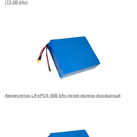
(73,6В 4Ач)
Аккумулятор LiFePO4 48В 5Ач литий-железо-фосфатный