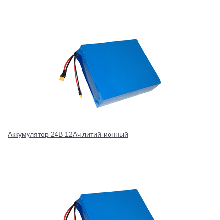
Аккумулятор 24В 12Ач литий-ионный