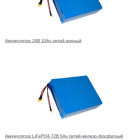
Аккумулятор 24В 10Ач литий-ионный
Аккумулятор LiFePO4 72В 5Ач литий-железо-фосфатный