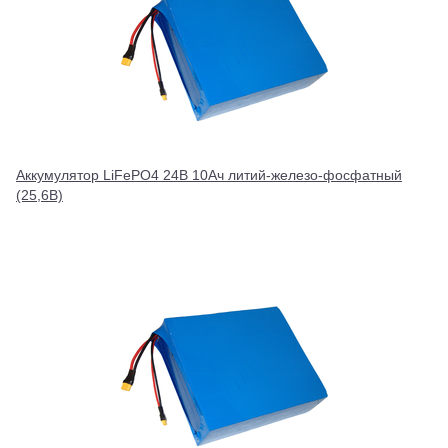
Аккумулятор LiFePO4 24В 10Ач литий-железо-фосфатный
(25,6В)