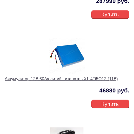
287990 руб.
Купить
Аккумулятор 12В 60Ач литий-титанатный Li4Ti5O12 (11В)
46880 руб.
Купить