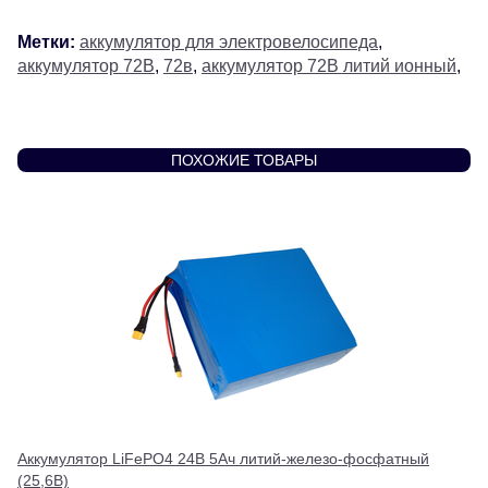
Метки:
аккумулятор для электровелосипеда
,
аккумулятор 72В
,
72в
,
аккумулятор 72В литий ионный
,
ПОХОЖИЕ ТОВАРЫ
Аккумулятор LiFePO4 24В 5Ач литий-железо-фосфатный
(25,6В)