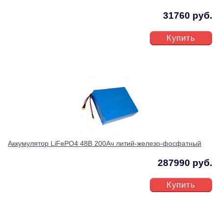
31760 руб.
Купить
Аккумулятор LiFePO4 48В 200Ач литий-железо-фосфатный
287990 руб.
Купить