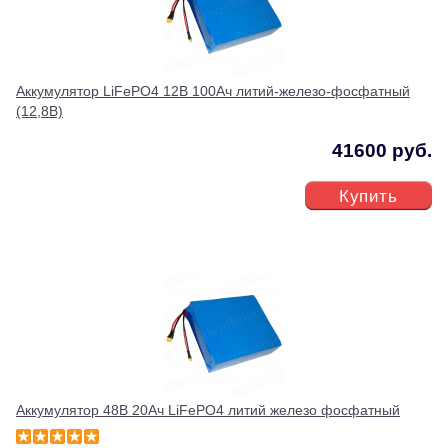
Аккумулятор LiFePO4 12В 100Ач литий-железо-фосфатный
(12,8В)
41600 руб.
Купить
Аккумулятор 48В 20Ач LiFePO4 литий железо фосфатный