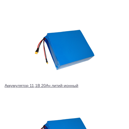
Аккумулятор 11,1В 20Ач литий-ионный