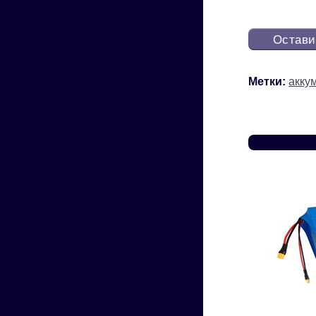
Остави
Метки:
акку