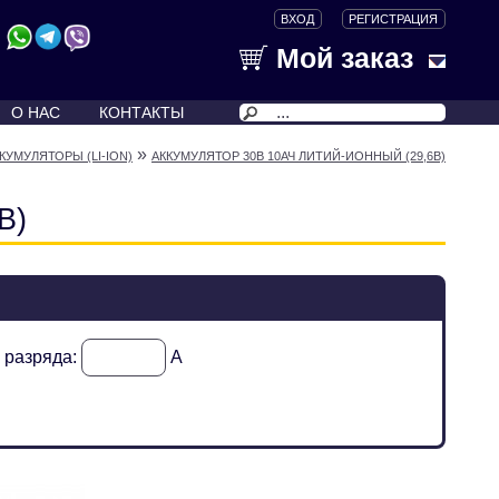
ВХОД
РЕГИСТРАЦИЯ
Мой заказ
О НАС
КОНТАКТЫ
»
УМУЛЯТОРЫ (LI-ION)
АККУМУЛЯТОР 30В 10АЧ ЛИТИЙ-ИОННЫЙ (29,6В)
В)
к разряда:
А