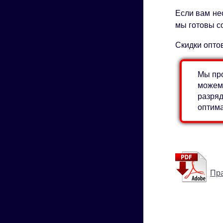
Если вам нео
мы готовы с
Скидки опто
Мы пр
можем 
разряд
оптим
Пра