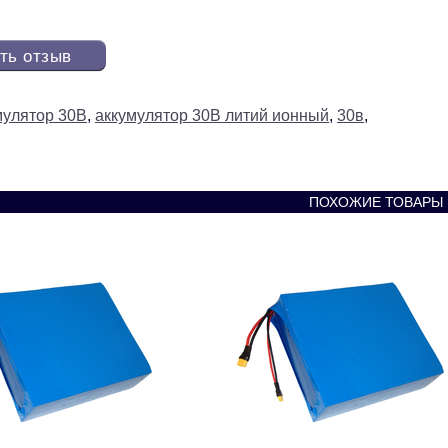
ть отзыв
мулятор 30В
,
аккумулятор 30В литий ионный
,
30в
,
ПОХОЖИЕ ТОВАРЫ