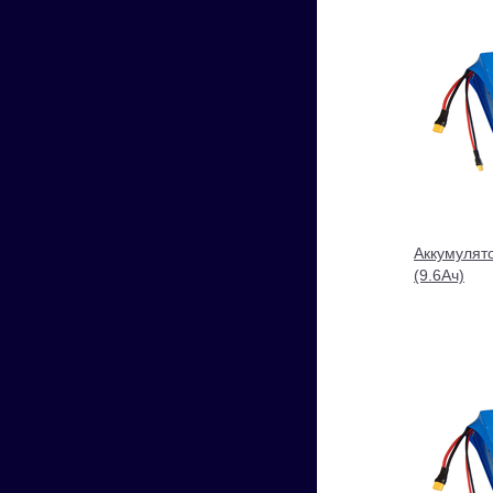
Аккумулят
(9.6Ач)