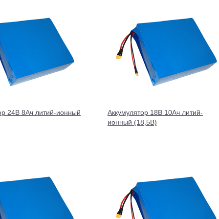
ор 24В 8Ач литий-ионный
Аккумулятор 18В 10Ач литий-
ионный (18,5В)