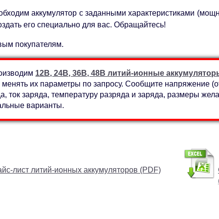
бходим аккумулятор с заданными характеристиками (мощност
оздать его специально для вас. Обращайтесь!
вым покупателям.
оизводим
12В, 24В, 36В, 48В литий-ионные аккумулятор
менять их параметры по запросу. Сообщите напряжение (от
а, ток заряда, температуру разряда и заряда, размеры же
альные варианты.
йс-лист литий-ионных аккумуляторов (PDF)