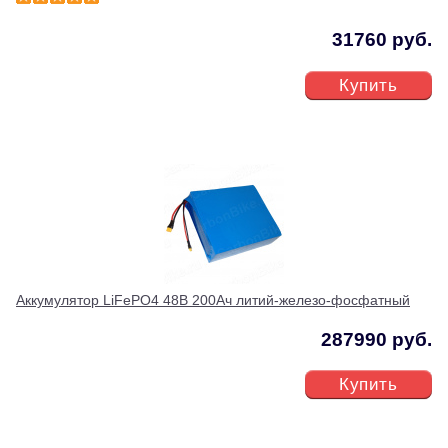
31760 руб.
Купить
Аккумулятор LiFePO4 48В 200Ач литий-железо-фосфатный
287990 руб.
Купить