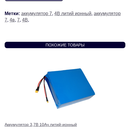
Метки:
аккумулятор 7
,
4В литий ионный
,
аккумулятор
7
,
4в
,
7
,
4В
,
ПОХОЖИЕ ТОВАРЫ
Аккумулятор 3,7В 10Ач литий-ионный