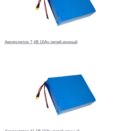
Аккумулятор 7,4В 10Ач литий-ионный