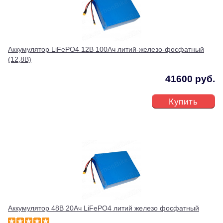
Аккумулятор LiFePO4 12В 100Ач литий-железо-фосфатный
(12,8В)
41600 руб.
Купить
Аккумулятор 48В 20Ач LiFePO4 литий железо фосфатный