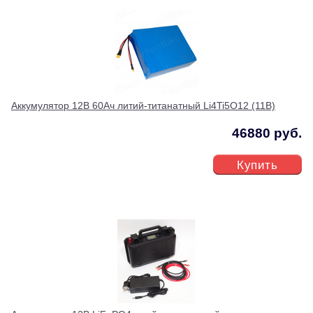
Аккумулятор 12В 60Ач литий-титанатный Li4Ti5O12 (11В)
46880 руб.
Купить