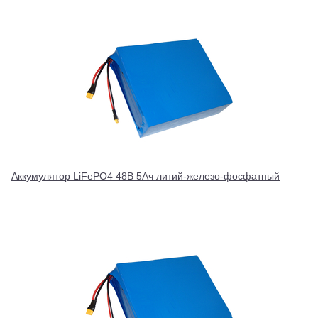
Аккумулятор LiFePO4 48В 5Ач литий-железо-фосфатный