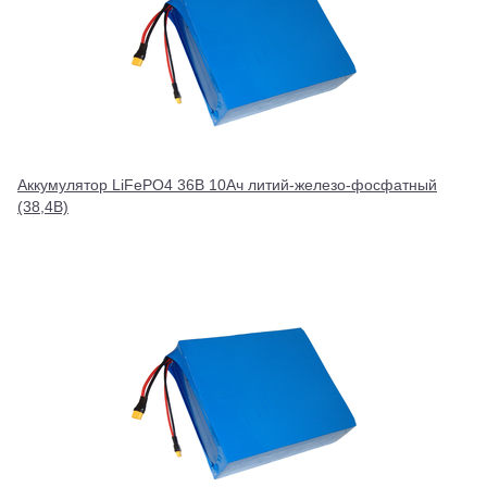
Аккумулятор LiFePO4 36В 10Ач литий-железо-фосфатный
(38,4В)