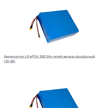
Аккумулятор LiFePO4 36В 5Ач литий-железо-фосфатный
(38,4В)