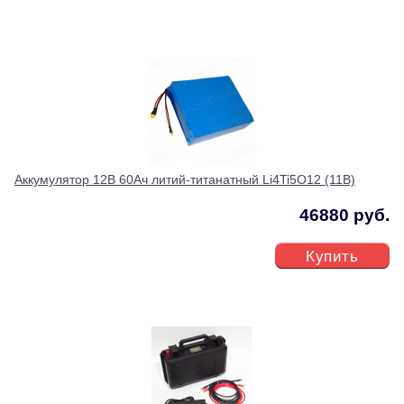
Аккумулятор 12В 60Ач литий-титанатный Li4Ti5O12 (11В)
46880 руб.
Купить