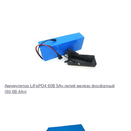
Аккумулятор LiFePO4 60В 5Ач литий железо фосфатный
(60,8В 4Ач)