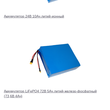
Аккумулятор 24В 10Ач литий-ионный
Аккумулятор LiFePO4 72В 5Ач литий-железо-фосфатный
(73,6В 4Ач)