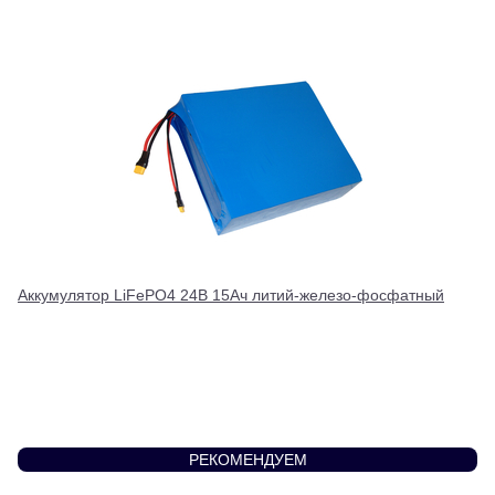
Аккумулятор LiFePO4 24В 15Ач литий-железо-фосфатный
РЕКОМЕНДУЕМ