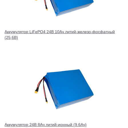
Аккумулятор LiFePO4 24В 10Ач литий-железо-фосфатный
(25,6В)
Аккумулятор 24В 8Ач литий-ионный (9.6Ач)