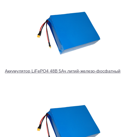
Аккумулятор LiFePO4 48В 5Ач литий-железо-фосфатный