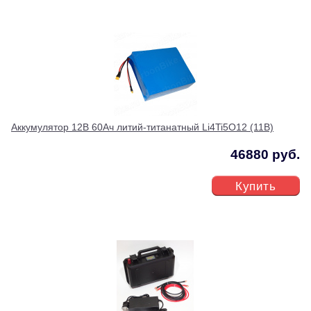
Аккумулятор 12В 60Ач литий-титанатный Li4Ti5O12 (11В)
46880 руб.
Купить