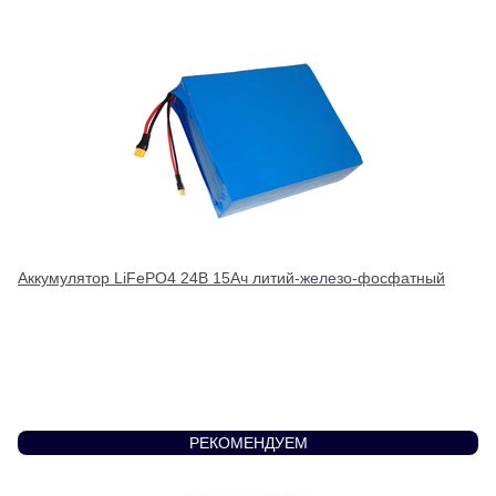
Аккумулятор LiFePO4 24В 15Ач литий-железо-фосфатный
РЕКОМЕНДУЕМ