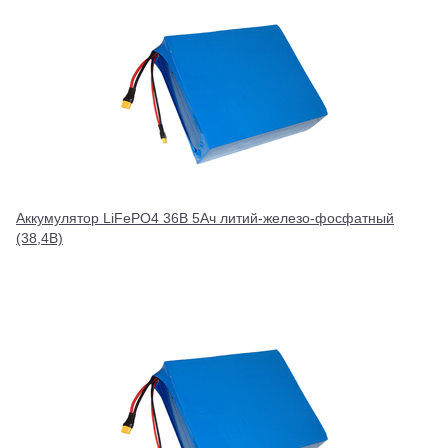
Аккумулятор LiFePO4 36В 5Ач литий-железо-фосфатный
(38,4В)