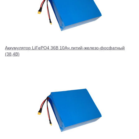
Аккумулятор LiFePO4 36В 10Ач литий-железо-фосфатный
(38,4В)