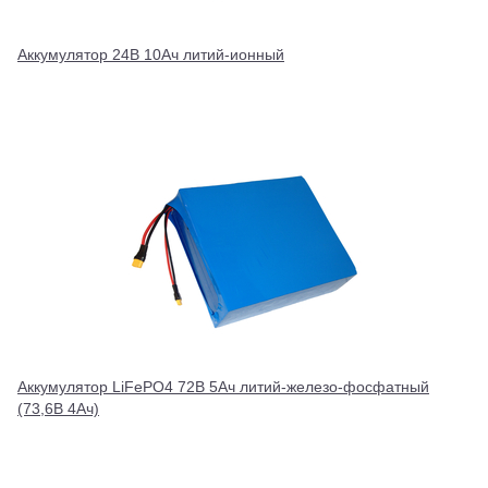
Аккумулятор 24В 10Ач литий-ионный
Аккумулятор LiFePO4 72В 5Ач литий-железо-фосфатный
(73,6В 4Ач)