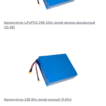
Аккумулятор LiFePO4 24В 10Ач литий-железо-фосфатный
(25,6В)
Аккумулятор 24В 8Ач литий-ионный (9.6Ач)