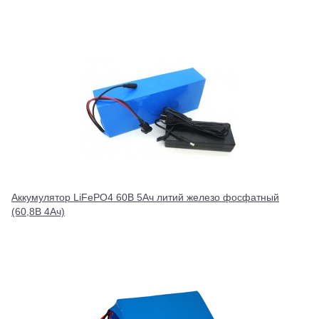
Аккумулятор LiFePO4 60В 5Ач литий железо фосфатный
(60,8В 4Ач)