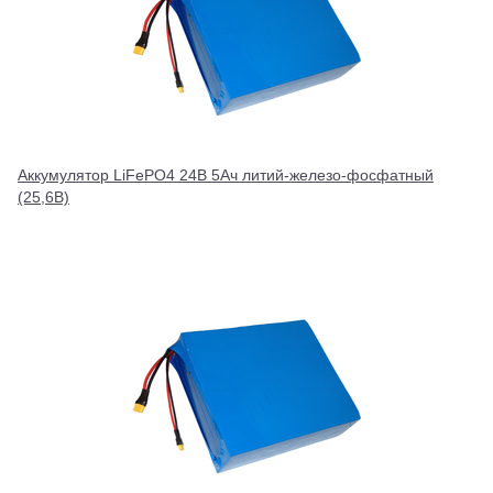
Аккумулятор LiFePO4 24В 5Ач литий-железо-фосфатный
(25,6В)