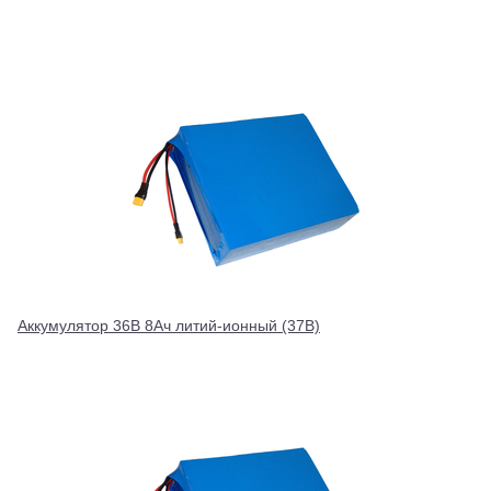
Аккумулятор 36В 8Ач литий-ионный (37В)