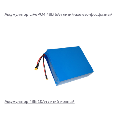
Аккумулятор LiFePO4 48В 5Ач литий-железо-фосфатный
Аккумулятор 48В 10Ач литий-ионный