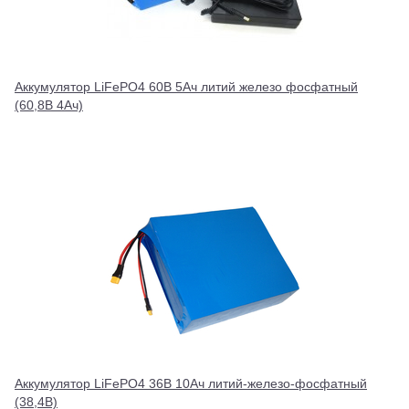
Аккумулятор LiFePO4 60В 5Ач литий железо фосфатный
(60,8В 4Ач)
Аккумулятор LiFePO4 36В 10Ач литий-железо-фосфатный
(38,4В)