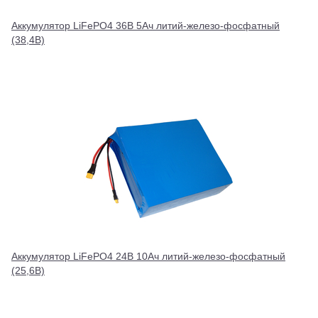
Аккумулятор LiFePO4 36В 5Ач литий-железо-фосфатный
(38,4В)
Аккумулятор LiFePO4 24В 10Ач литий-железо-фосфатный
(25,6В)