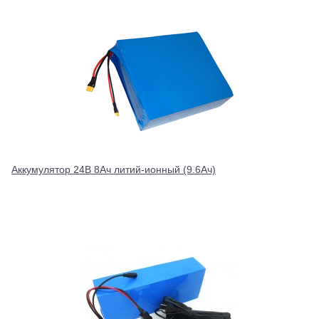
Аккумулятор 24В 8Ач литий-ионный (9.6Ач)