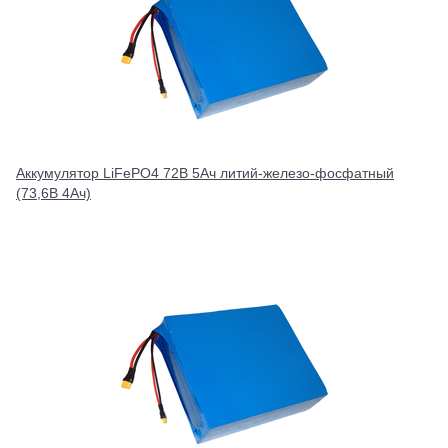
Аккумулятор LiFePO4 72В 5Ач литий-железо-фосфатный
(73,6В 4Ач)