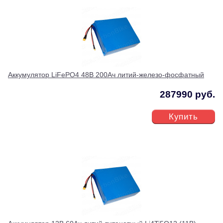
Аккумулятор LiFePO4 48В 200Ач литий-железо-фосфатный
287990 руб.
Купить