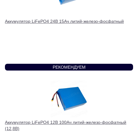
Аккумулятор LiFePO4 24В 15Ач литий-железо-фосфатный
РЕКОМЕНДУЕМ
Аккумулятор LiFePO4 12В 100Ач литий-железо-фосфатный
(12,8В)