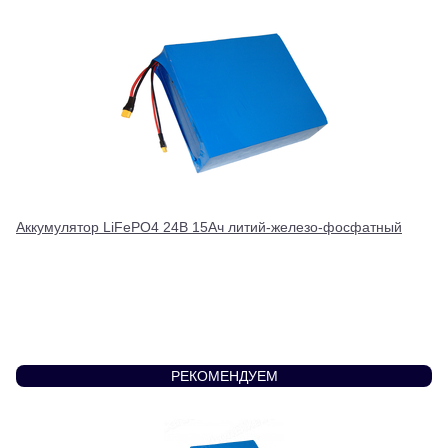
Аккумулятор LiFePO4 24В 15Ач литий-железо-фосфатный
РЕКОМЕНДУЕМ