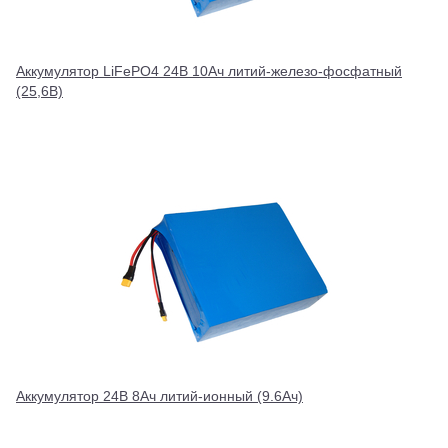
Аккумулятор LiFePO4 24В 10Ач литий-железо-фосфатный
(25,6В)
Аккумулятор 24В 8Ач литий-ионный (9.6Ач)