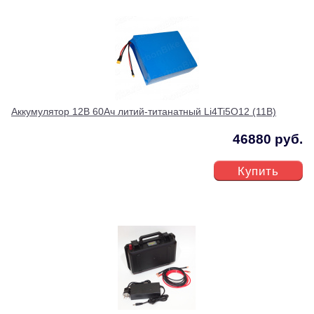
Аккумулятор 12В 60Ач литий-титанатный Li4Ti5O12 (11В)
46880 руб.
Купить