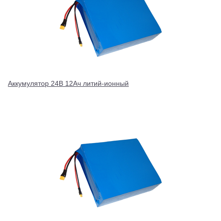
Аккумулятор 24В 12Ач литий-ионный