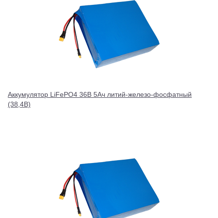
Аккумулятор LiFePO4 36В 5Ач литий-железо-фосфатный
(38,4В)