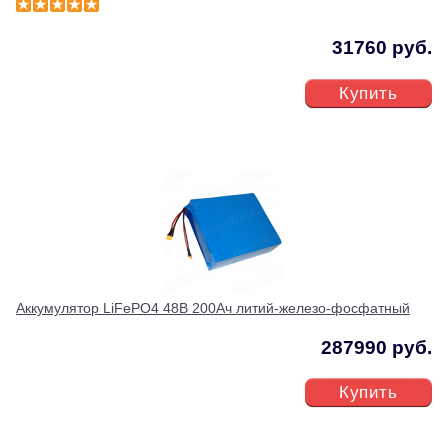
31760 руб.
Купить
Аккумулятор LiFePO4 48В 200Ач литий-железо-фосфатный
287990 руб.
Купить