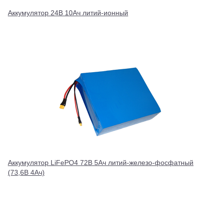
Аккумулятор 24В 10Ач литий-ионный
Аккумулятор LiFePO4 72В 5Ач литий-железо-фосфатный
(73,6В 4Ач)