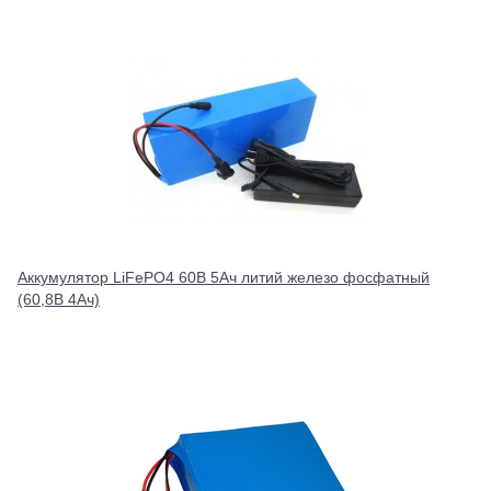
Аккумулятор LiFePO4 60В 5Ач литий железо фосфатный
(60,8В 4Ач)