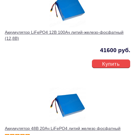
Аккумулятор LiFePO4 12В 100Ач литий-железо-фосфатный
(12,8В)
41600 руб.
Купить
Аккумулятор 48В 20Ач LiFePO4 литий железо фосфатный