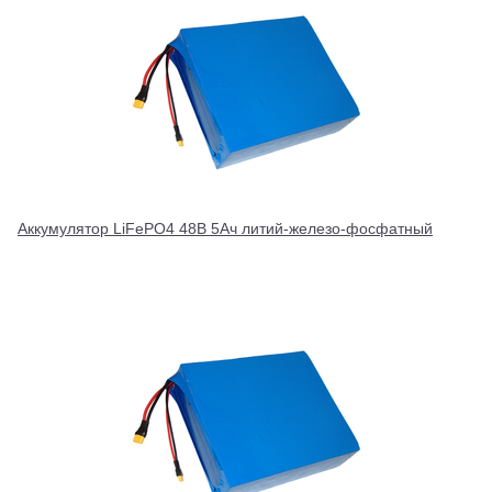
Аккумулятор LiFePO4 48В 5Ач литий-железо-фосфатный