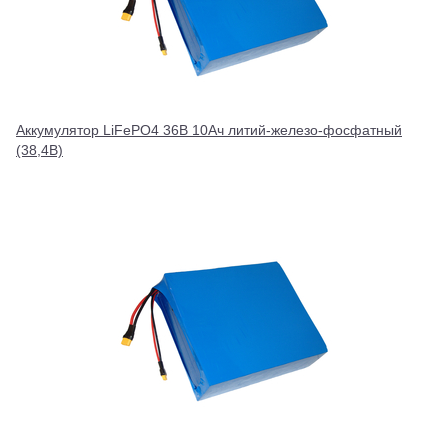
Аккумулятор LiFePO4 36В 10Ач литий-железо-фосфатный
(38,4В)