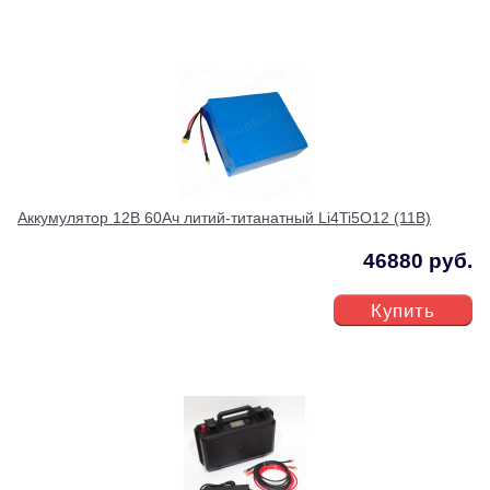
Аккумулятор 12В 60Ач литий-титанатный Li4Ti5O12 (11В)
46880 руб.
Купить