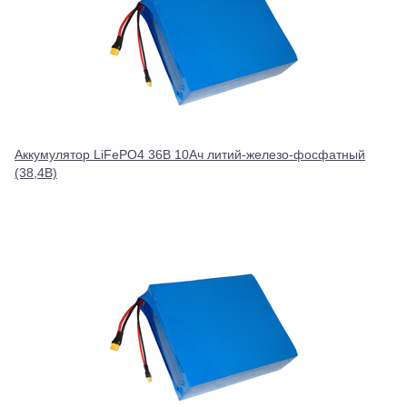
Аккумулятор LiFePO4 36В 10Ач литий-железо-фосфатный
(38,4В)