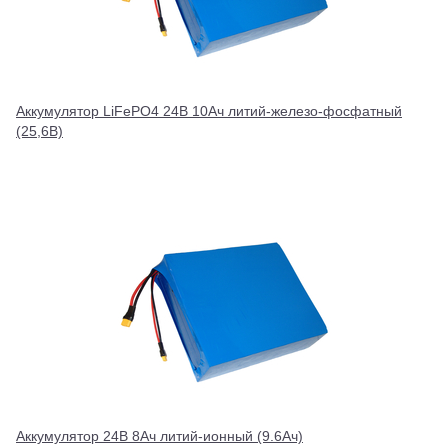
Аккумулятор LiFePO4 24В 10Ач литий-железо-фосфатный
(25,6В)
Аккумулятор 24В 8Ач литий-ионный (9.6Ач)