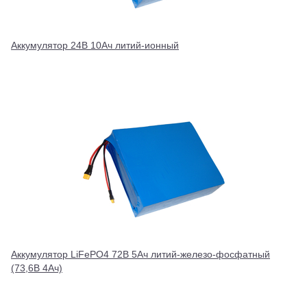
Аккумулятор 24В 10Ач литий-ионный
Аккумулятор LiFePO4 72В 5Ач литий-железо-фосфатный
(73,6В 4Ач)