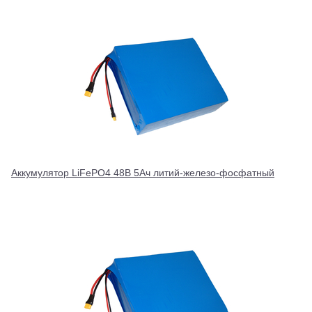
Аккумулятор LiFePO4 48В 5Ач литий-железо-фосфатный