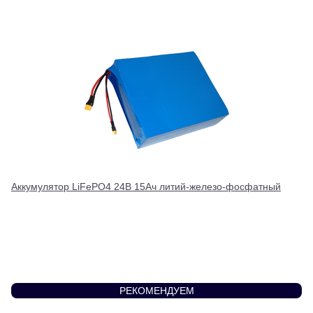
Аккумулятор LiFePO4 24В 15Ач литий-железо-фосфатный
РЕКОМЕНДУЕМ