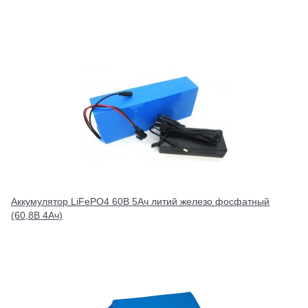
Аккумулятор LiFePO4 60В 5Ач литий железо фосфатный
(60,8В 4Ач)