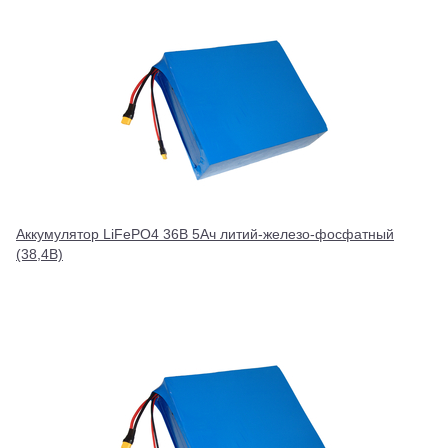
Аккумулятор LiFePO4 36В 5Ач литий-железо-фосфатный
(38,4В)