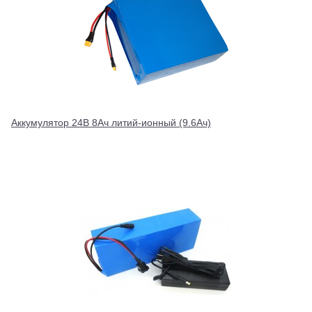
Аккумулятор 24В 8Ач литий-ионный (9.6Ач)