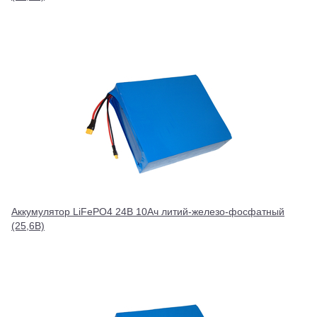
Аккумулятор LiFePO4 24В 10Ач литий-железо-фосфатный
(25,6В)