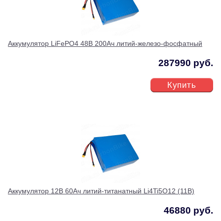
Аккумулятор LiFePO4 48В 200Ач литий-железо-фосфатный
287990 руб.
Купить
Аккумулятор 12В 60Ач литий-титанатный Li4Ti5O12 (11В)
46880 руб.