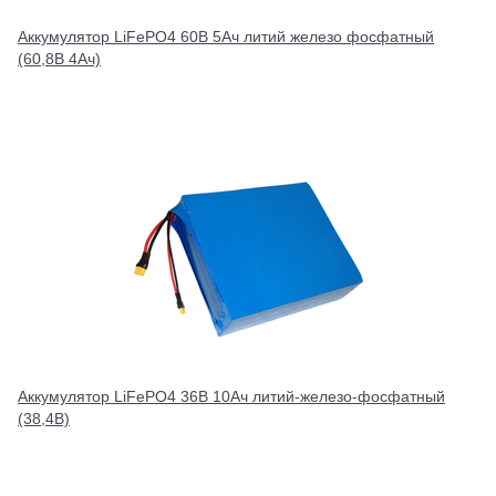
Аккумулятор LiFePO4 60В 5Ач литий железо фосфатный
(60,8В 4Ач)
Аккумулятор LiFePO4 36В 10Ач литий-железо-фосфатный
(38,4В)