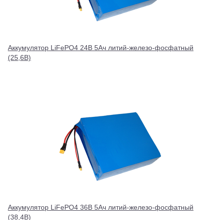
Аккумулятор LiFePO4 24В 5Ач литий-железо-фосфатный
(25,6В)
Аккумулятор LiFePO4 36В 5Ач литий-железо-фосфатный
(38,4В)