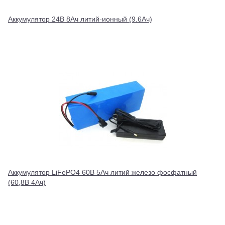
Аккумулятор 24В 8Ач литий-ионный (9.6Ач)
Аккумулятор LiFePO4 60В 5Ач литий железо фосфатный
(60,8В 4Ач)