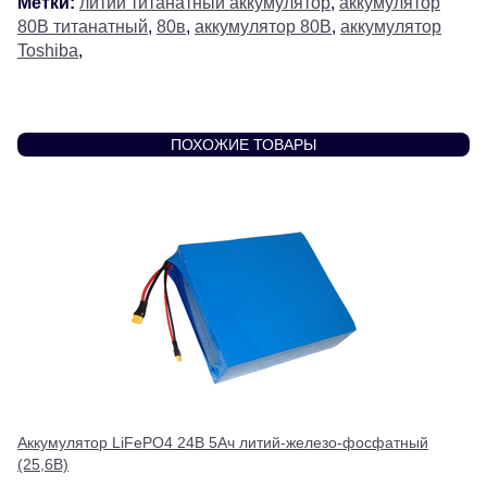
Метки:
литий титанатный аккумулятор
,
аккумулятор
80В титанатный
,
80в
,
аккумулятор 80В
,
аккумулятор
Toshiba
,
ПОХОЖИЕ ТОВАРЫ
Аккумулятор LiFePO4 24В 5Ач литий-железо-фосфатный
(25,6В)