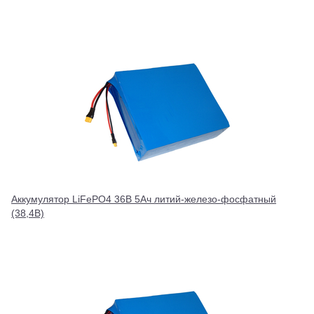
Аккумулятор LiFePO4 36В 5Ач литий-железо-фосфатный
(38,4В)