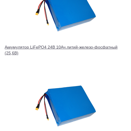
Аккумулятор LiFePO4 24В 10Ач литий-железо-фосфатный
(25,6В)