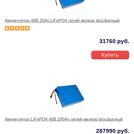
Аккумулятор 48В 20Ач LiFePO4 литий железо фосфатный
31760 руб.
Купить
Аккумулятор LiFePO4 48В 200Ач литий-железо-фосфатный
287990 руб.