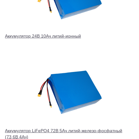
Аккумулятор 24В 10Ач литий-ионный
Аккумулятор LiFePO4 72В 5Ач литий-железо-фосфатный
(73,6В 4Ач)