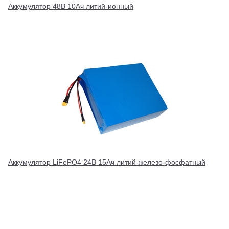
Аккумулятор 48В 10Ач литий-ионный
Аккумулятор LiFePO4 24В 15Ач литий-железо-фосфатный