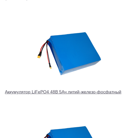
Аккумулятор LiFePO4 48В 5Ач литий-железо-фосфатный