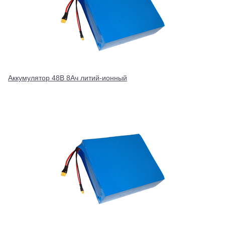
Аккумулятор 48В 8Ач литий-ионный