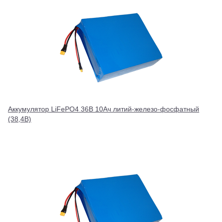
Аккумулятор LiFePO4 36В 10Ач литий-железо-фосфатный
(38,4В)