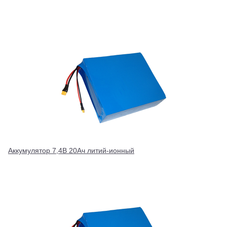
Аккумулятор 7,4В 20Ач литий-ионный