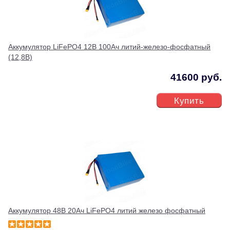
Аккумулятор LiFePO4 12В 100Ач литий-железо-фосфатный
(12,8В)
41600 руб.
Купить
Аккумулятор 48В 20Ач LiFePO4 литий железо фосфатный