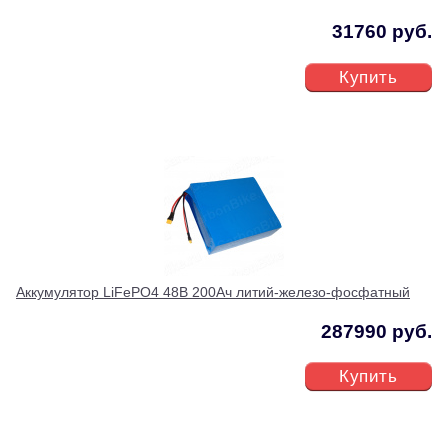
31760 руб.
Купить
Аккумулятор LiFePO4 48В 200Ач литий-железо-фосфатный
287990 руб.
Купить