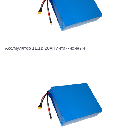
Аккумулятор 11,1В 20Ач литий-ионный