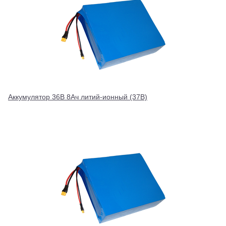
Аккумулятор 36В 8Ач литий-ионный (37В)